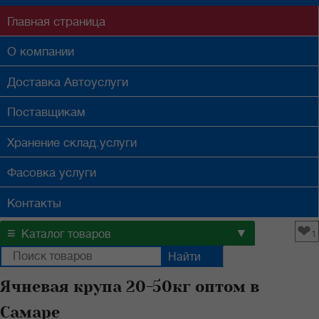
Главная
страница
О компании
Доставка
Автоуслуги
Поставщикам
Хранение
склад.услуги
Фасовка
услуги
Контакты
❤
≡
▼
Каталог товаров
1
Ячневая крупа 20-50кг оптом в
Самаре