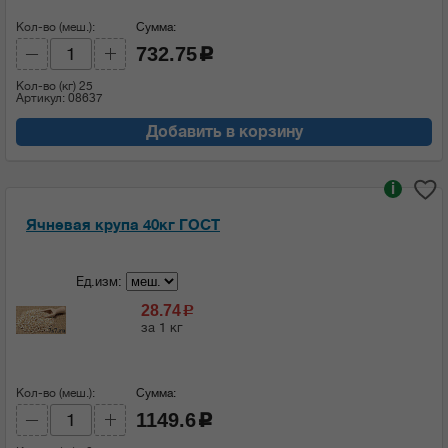
Кол-во (меш.):
Сумма:
732.75
c
Кол-во (кг)
25
Артикул: 08637
Добавить в корзину
i
Ячневая крупа 40кг ГОСТ
Ед.изм:
28.74
c
за 1 кг
Кол-во (меш.):
Сумма:
1149.6
c