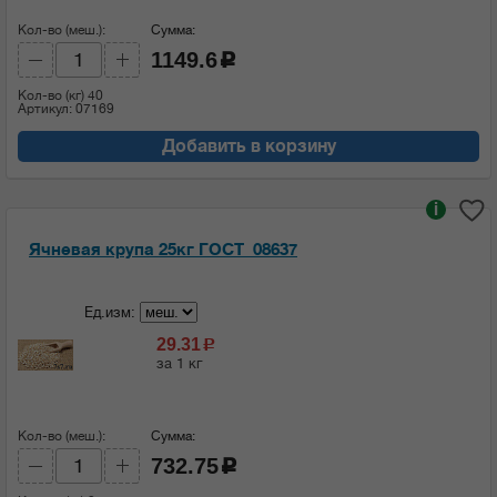
Кол-во (меш.):
Сумма:
1149.6
c
Кол-во (кг)
40
Артикул: 07169
Добавить в корзину
i
Ячневая крупа 25кг ГОСТ_08637
Ед.изм:
29.31
c
за 1 кг
Кол-во (меш.):
Сумма:
732.75
c