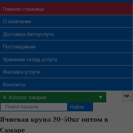
Главная
страница
О компании
Доставка
Автоуслуги
Поставщикам
Хранение
склад.услуги
Фасовка
услуги
Контакты
❤
≡
▼
Каталог товаров
1
Ячневая крупа 20-50кг оптом в
Самаре