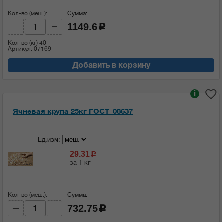
Кол-во (меш.):
Сумма:
1149.6
c
Кол-во (кг)
40
Артикул: 07169
Добавить в корзину
i
Ячневая крупа 25кг ГОСТ_08637
Ед.изм:
29.31
c
за 1 кг
Кол-во (меш.):
Сумма:
732.75
c