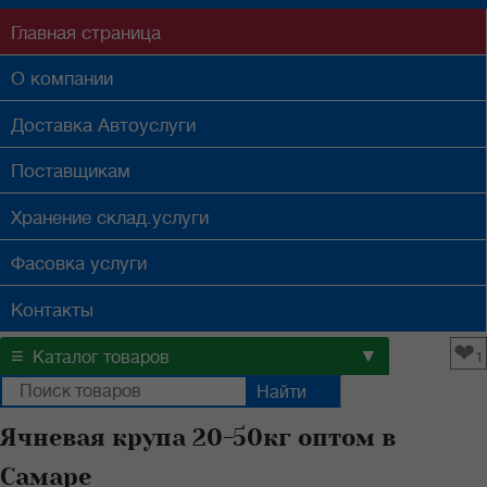
Главная
страница
О компании
Доставка
Автоуслуги
Поставщикам
Хранение
склад.услуги
Фасовка
услуги
Контакты
❤
≡
▼
Каталог товаров
1
Ячневая крупа 20-50кг оптом в
Самаре