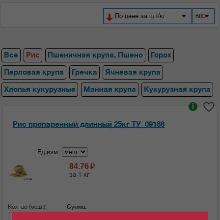
По цене за шт/кг
600
Все
Рис
Пшеничная крупа, Пшено
Горох
Перловая крупа
Гречка
Ячневая крупа
Хлопья кукурузные
Манная крупа
Кукурузная крупа
i
Рис пропаренный длинный 25кг ТУ_09188
Ед.изм:
84.76
c
за 1 кг
Кол-во (меш.):
Сумма:
2119
c