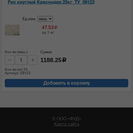
Рис круглый Краснодар 25кг_ТУ_09123
Ед.изм:
47.53
c
за 1 кг
Кол-во (меш.):
Сумма:
1188.25
c
Кол-во (кг)
25
Артикул: 09123
Добавить в корзину
© ООО «ФУД»
Карта сайта