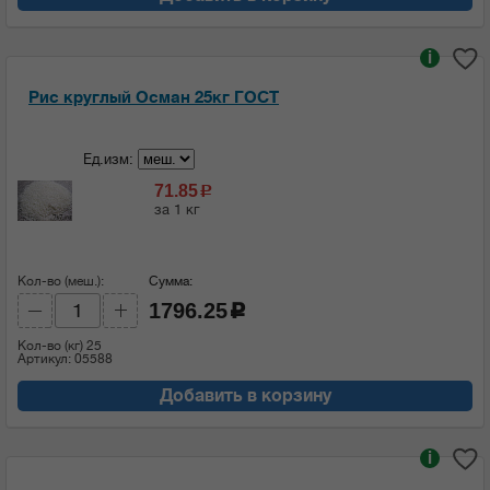
i
Рис круглый Осман 25кг ГОСТ
Ед.изм:
71.85
c
за 1 кг
Кол-во (меш.):
Сумма:
1796.25
c
Кол-во (кг)
25
Артикул: 05588
Добавить в корзину
i