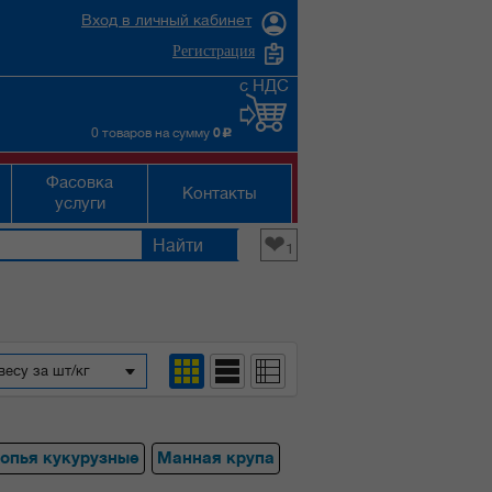
Вход в личный кабинет
Регистрация
с НДС
0 товаров на сумму
0
c
Фасовка
Контакты
услуги
❤
1
весу за шт/кг
опья кукурузные
Манная крупа