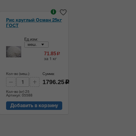
i
Рис круглый Осман 25кг
ГОСТ
Ед.изм:
меш.
71.85
c
за 1 кг
Кол-во (меш.):
Сумма:
1796.25
c
Кол-во (кг)
25
Артикул: 05588
Добавить в корзину