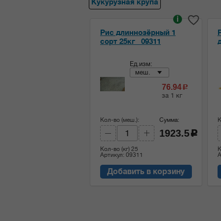
Кукурузная крупа
i
Рис длиннозёрный 1
сорт 25кг _09311
Ед.изм:
меш.
76.94
c
за 1 кг
Кол-во (меш.):
Сумма:
К
1923.5
c
Кол-во (кг)
25
К
Артикул: 09311
А
Добавить в корзину