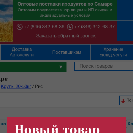
Оптовые поставки продуктов по Самаре
Оптовым покупателям юр.лицам и ИП скидки и
индивидуальные условия
+7 (846) 342-68-36
+7 (846) 342-68-37
Заказать обратный звонок
Доставка
Хранение
Поставщикам
Автоуслуги
склад.услуги
▼
аре
Крупы 20-50кг
/
Рис
По 
ено
Горох
Перловая крупа
Гречка
Ячневая крупа
Хл
Новый товар