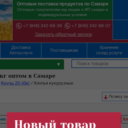
Оптовые поставки продуктов по Самаре
Оптовым покупателям юр.лицам и ИП скидки и
индивидуальные условия
+7 (846) 342-68-36
+7 (846) 342-68-37
Заказать обратный звонок
Доставка
Хранение
Поставщикам
Автоуслуги
склад.услуги
▼
кг оптом в Самаре
Крупы 20-50кг
/
Хлопья кукурузные
По весу за
ено
Горох
Перловая крупа
Гречка
Ячневая крупа
Хл
Новый товар