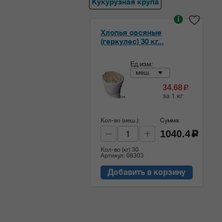
Кукурузная крупа
i
Хлопья овсяные
(геркулес) 30 кг...
Ед.изм:
меш.
34.68
c
за 1 кг
Кол-во (меш.):
Сумма:
1040.4
c
Кол-во (кг)
30
Артикул: 08303
Добавить в корзину