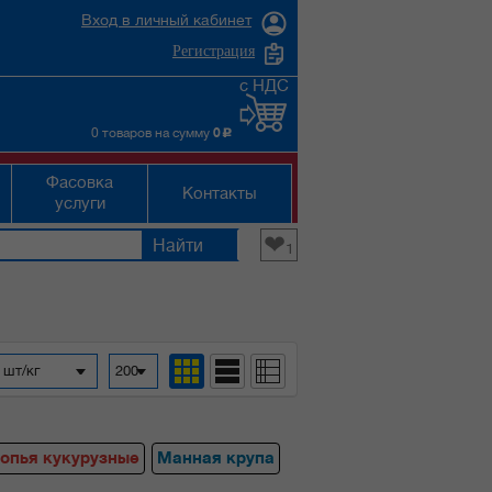
Вход в личный кабинет
Регистрация
с НДС
0 товаров на сумму
0
c
Фасовка
Контакты
услуги
❤
1
 шт/кг
200
опья кукурузные
Манная крупа