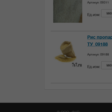
Артикул: 09311
ме
Ед.изм:
Рис пропа
ТУ_09188
Артикул: 09188
ме
Ед.изм: