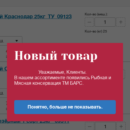
Кол-во (меш.):
й Краснодар 25кг_ТУ_09123
Кол-во (кг)
25
ш.
Новый товар
47.53
c
за 1 кг
Кол-во (меш.):
й Осман 25кг ГОСТ
Уважаемые, Клиенты.
В нашем ассортименте появились Рыбная и
Мясная консервация ТМ БАРС.
Кол-во (кг)
25
ш.
71.85
c
Понятно, больше не показывать.
за 1 кг
Кол-во (меш.):
зёрный 1 сорт 25кг _09311