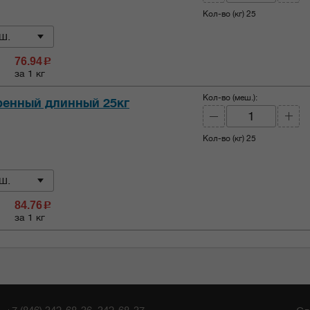
Кол-во (кг)
25
ш.
76.94
c
за 1 кг
Кол-во (меш.):
ренный длинный 25кг
Кол-во (кг)
25
ш.
84.76
c
за 1 кг