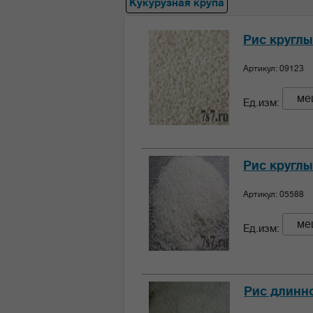
Кукурузная крупа
Рис круглы
Артикул: 09123
ме
Ед.изм:
Рис круглы
Артикул: 05588
ме
Ед.изм:
Рис длинно