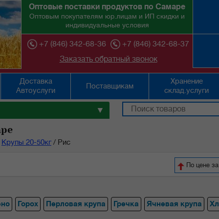
Оптовые поставки продуктов по Самаре
Оптовым покупателям юр.лицам и ИП скидки и
индивидуальные условия
+7 (846) 342-68-36
+7 (846) 342-68-37
Заказать обратный звонок
Доставка
Хранение
Поставщикам
Автоуслуги
склад.услуги
▼
аре
Крупы 20-50кг
/
Рис
По цене з
ено
Горох
Перловая крупа
Гречка
Ячневая крупа
Хл