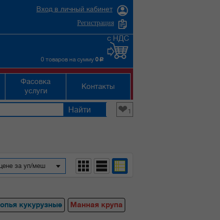
Вход в личный кабинет
Регистрация
с НДС
0 товаров на сумму
0
c
Фасовка
Контакты
услуги
❤
1
цене за уп/меш
опья кукурузные
Манная крупа