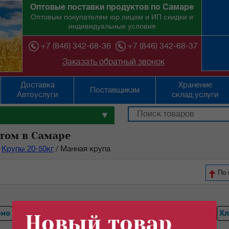
Оптовые поставки продуктов по Самаре
Оптовым покупателям юр.лицам и ИП скидки и
индивидуальные условия
+7 (846) 342-68-36
+7 (846) 342-68-37
Заказать обратный звонок
Доставка
Хранение
Поставщикам
Автоуслуги
склад.услуги
▼
том в Самаре
Крупы 20-50кг
/
Манная крупа
По 
ено
Горох
Перловая крупа
Гречка
Ячневая крупа
Хл
Новый товар