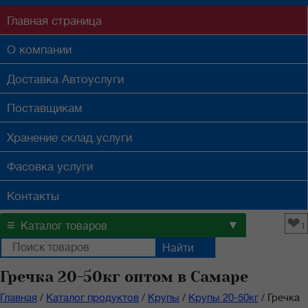
Главная
страница
О компании
Доставка
Автоуслуги
Поставщикам
Хранение
склад.услуги
Фасовка
услуги
Контакты
❤
≡
▼
Каталог товаров
1
Гречка 20-50кг оптом в Самаре
Главная
/
Каталог продуктов
/
Крупы
/
Крупы 20-50кг
/
Гречка