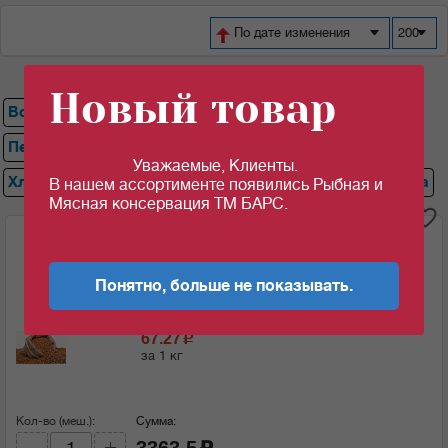
По дате изменения
200
Новый товар
Все
Рис
Пшеничная крупа, Пшено
Горох
Перловая крупа
Гречка
Ячневая крупа
Уважаемые, Клиенты.
Хлопья кукурузные
Манная крупа
Кукурузная крупа
В нашем ассортименте появились Рыбная и
Мясная консервация ТМ БАРС.
i
Гречка 50кг ГОСТ_08525
Понятно, больше не показывать.
Ед.изм:
67.27
c
за 1 кг
Кол-во (меш.):
Сумма:
3363.5
c