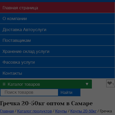
Главная
страница
О компании
Доставка
Автоуслуги
Поставщикам
Хранение
склад.услуги
Фасовка
услуги
Контакты
❤
≡
▼
Каталог товаров
1
Гречка 20-50кг оптом в Самаре
Главная
/
Каталог продуктов
/
Крупы
/
Крупы 20-50кг
/
Гречка