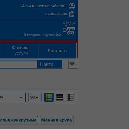
Вход в личный кабинет
Регистрация
с НДС
0 товаров на сумму
0
c
Фасовка
Контакты
услуги
❤
1
фавиту
200
опья кукурузные
Манная крупа