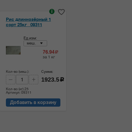
i
Рис длиннозёрный 1
сорт 25кг _09311
Ед.изм:
меш.
76.94
c
за 1 кг
Кол-во (меш.):
Сумма:
1923.5
c
Кол-во (кг)
25
Артикул: 09311
Добавить в корзину