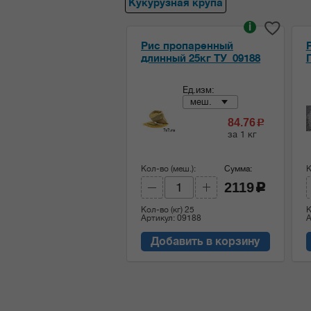
Кукурузная крупа
i
Рис пропаренный
длинный 25кг ТУ_09188
Ед.изм:
меш.
84.76
c
за 1 кг
Кол-во (меш.):
Сумма:
К
2119
c
Кол-во (кг)
25
К
Артикул: 09188
А
Добавить в корзину