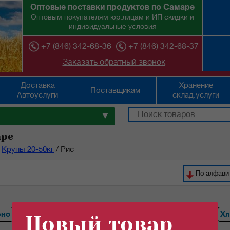
Оптовые поставки продуктов по Самаре
Оптовым покупателям юр.лицам и ИП скидки и
индивидуальные условия
+7 (846) 342-68-36
+7 (846) 342-68-37
Заказать обратный звонок
Доставка
Хранение
Поставщикам
Автоуслуги
склад.услуги
▼
аре
Крупы 20-50кг
/
Рис
По ал
ено
Горох
Перловая крупа
Гречка
Ячневая крупа
Хл
Новый товар