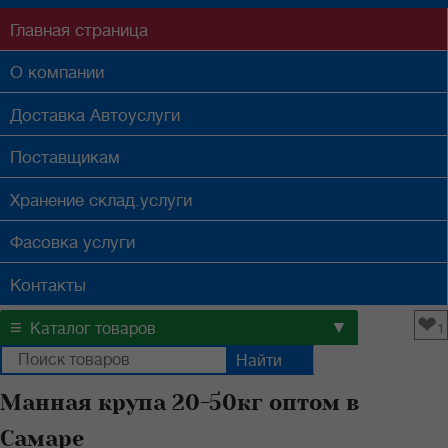
Главная
страница
О компании
Доставка
Автоуслуги
Поставщикам
Хранение
склад.услуги
Фасовка
услуги
Контакты
❤
≡
▼
Каталог товаров
1
Манная крупа 20-50кг оптом в
Самаре