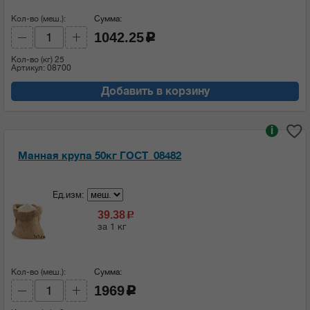
Кол-во (меш.):
Сумма:
1042.25
c
Кол-во (кг)
25
Артикул: 08700
Добавить в корзину
i
Манная крупа 50кг ГОСТ_08482
Ед.изм:
39.38
c
за 1 кг
Кол-во (меш.):
Сумма:
1969
c