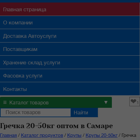
Главная
страница
О компании
Доставка
Автоуслуги
Поставщикам
Хранение
склад.услуги
Фасовка
услуги
Контакты
❤
≡
▼
Каталог товаров
1
Гречка 20-50кг оптом в Самаре
Главная
/
Каталог продуктов
/
Крупы
/
Крупы 20-50кг
/
Гречка