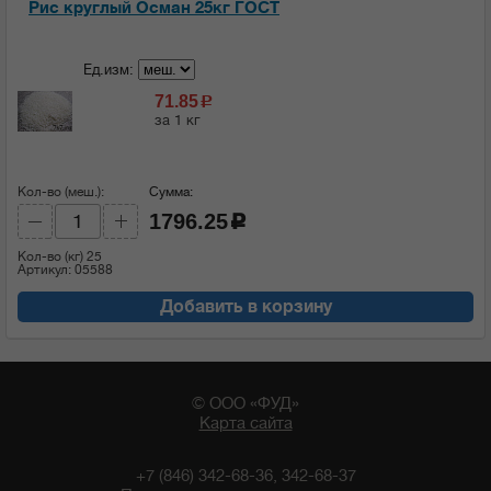
Рис круглый Осман 25кг ГОСТ
Ед.изм:
71.85
c
за 1 кг
Кол-во (меш.):
Сумма:
1796.25
c
Кол-во (кг)
25
Артикул: 05588
Добавить в корзину
© ООО «ФУД»
Карта сайта
+7 (846) 342-68-36, 342-68-37