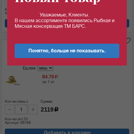
Кол-во (кг)
25
Артикул: 09311
Уважаемые, Клиенты.
В нашем ассортименте появились Рыбная и
Добавить в корзину
Мясная консервация ТМ БАРС.
i
Понятно, больше не показывать.
Рис пропаренный длинный 25кг ТУ_09188
Ед.изм:
84.76
c
за 1 кг
Кол-во (меш.):
Сумма:
2119
c
Кол-во (кг)
25
Артикул: 09188
Добавить в корзину