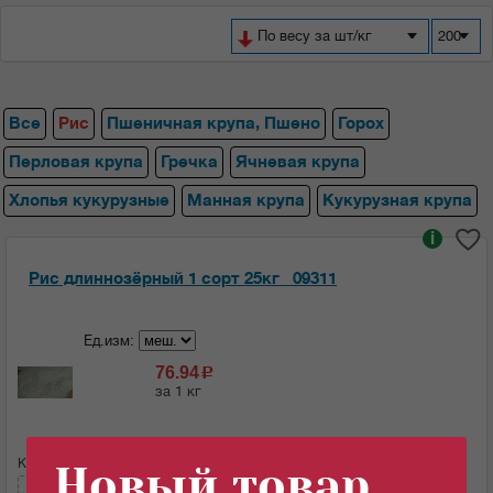
По весу за шт/кг
200
Все
Рис
Пшеничная крупа, Пшено
Горох
Перловая крупа
Гречка
Ячневая крупа
Хлопья кукурузные
Манная крупа
Кукурузная крупа
i
Рис длиннозёрный 1 сорт 25кг _09311
Ед.изм:
76.94
c
за 1 кг
Кол-во (меш.):
Сумма:
Новый товар
1923.5
c