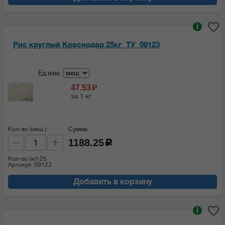
i
Рис круглый Краснодар 25кг_ТУ_09123
Ед.изм:
47.53
c
за 1 кг
Кол-во (меш.):
Сумма:
1188.25
c
Кол-во (кг)
25
Артикул: 09123
Добавить в корзину
i