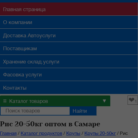
Главная
страница
О компании
Доставка
Автоуслуги
Поставщикам
Хранение
склад.услуги
Фасовка
услуги
Контакты
❤
≡
▼
Каталог товаров
1
Рис 20-50кг оптом в Самаре
Главная
/
Каталог продуктов
/
Крупы
/
Крупы 20-50кг
/
Рис