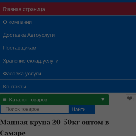
Главная
страница
О компании
Доставка
Автоуслуги
Поставщикам
Хранение
склад.услуги
Фасовка
услуги
Контакты
❤
≡
▼
Каталог товаров
1
Манная крупа 20-50кг оптом в
Самаре