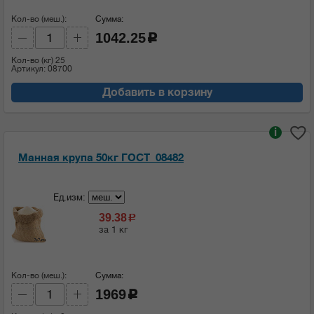
Кол-во (меш.):
Сумма:
1042.25
c
Кол-во (кг)
25
Артикул: 08700
Добавить в корзину
i
Манная крупа 50кг ГОСТ_08482
Ед.изм:
39.38
c
за 1 кг
Кол-во (меш.):
Сумма:
1969
c