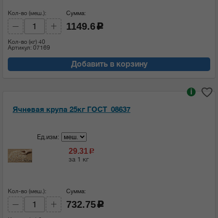
Кол-во (меш.):
Сумма:
1149.6
c
Кол-во (кг)
40
Артикул: 07169
Добавить в корзину
i
Ячневая крупа 25кг ГОСТ_08637
Ед.изм:
29.31
c
за 1 кг
Кол-во (меш.):
Сумма:
732.75
c