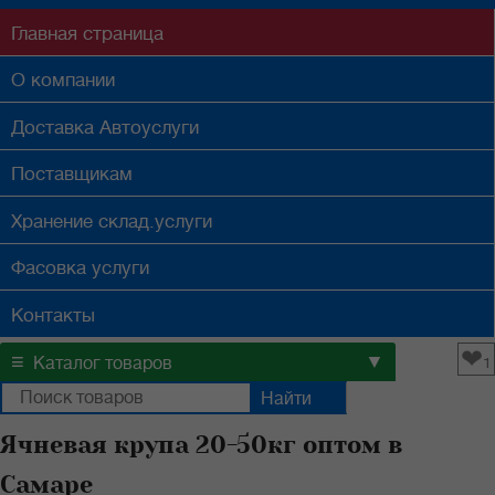
Главная
страница
О компании
Доставка
Автоуслуги
Поставщикам
Хранение
склад.услуги
Фасовка
услуги
Контакты
❤
≡
▼
Каталог товаров
1
Ячневая крупа 20-50кг оптом в
Самаре