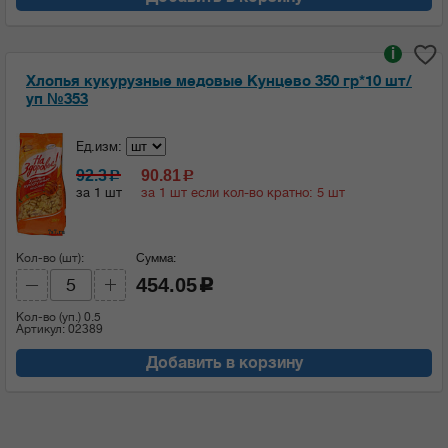
i
Хлопья кукурузные медовые Кунцево 350 гр*10 шт/
уп №353
Ед.изм:
92.3
90.81
c
c
за 1 шт
за 1 шт если кол-во кратно: 5 шт
Кол-во (шт):
Сумма:
454.05
c
Кол-во (уп.)
0.5
Артикул: 02389
Добавить в корзину