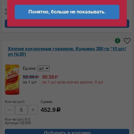
418.95
c
Кол-во (уп.)
0.5
Понятно, больше не показывать.
Артикул: 02324
Добавить в корзину
i
Хлопья кукурузные глазиров. Кунцево 350 гр *10 шт/
уп №351
Ед.изм:
92.06
90.58
c
c
за 1 шт
за 1 шт если кол-во кратно: 5 шт
Кол-во (шт):
Сумма:
452.9
c
Кол-во (уп.)
0.5
Артикул: 02329
Добавить в корзину