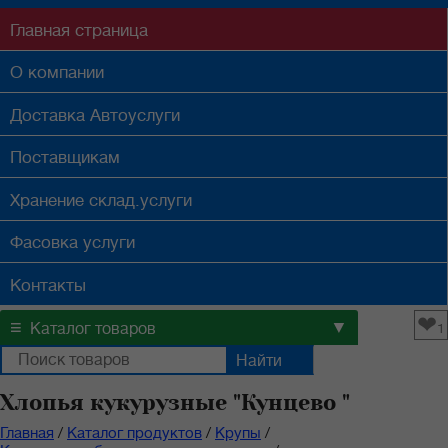
Главная
страница
О компании
Доставка
Автоуслуги
Поставщикам
Хранение
склад.услуги
Фасовка
услуги
Контакты
❤
≡
▼
Каталог товаров
1
Хлопья кукурузные "Кунцево "
Главная
/
Каталог продуктов
/
Крупы
/