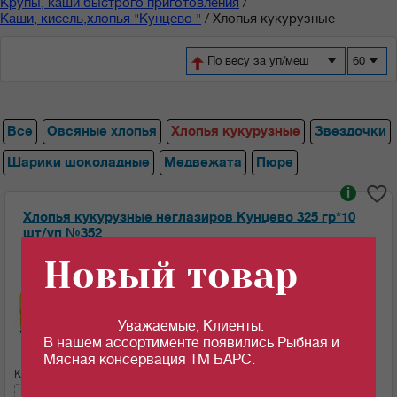
Крупы, каши быстрого приготовления
/
Каши, кисель,хлопья "Кунцево "
/
Хлопья кукурузные
По весу за уп/меш
60
Все
Овсяные хлопья
Хлопья кукурузные
Звездочки
Шарики шоколадные
Медвежата
Пюре
i
Хлопья кукурузные неглазиров Кунцево 325 гр*10
шт/уп №352
Новый товар
Ед.изм:
85.15
83.79
c
c
за 1 шт
за 1 шт если кол-во кратно: 5 шт
Уважаемые, Клиенты.
В нашем ассортименте появились Рыбная и
Мясная консервация ТМ БАРС.
Кол-во (шт):
Сумма: