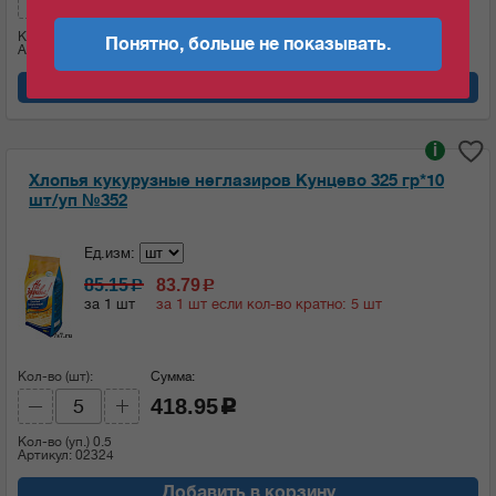
452.9
c
Кол-во (уп.)
0.5
Понятно, больше не показывать.
Артикул: 02329
Добавить в корзину
i
Хлопья кукурузные неглазиров Кунцево 325 гр*10
шт/уп №352
Ед.изм:
85.15
83.79
c
c
за 1 шт
за 1 шт если кол-во кратно: 5 шт
Кол-во (шт):
Сумма:
418.95
c
Кол-во (уп.)
0.5
Артикул: 02324
Добавить в корзину