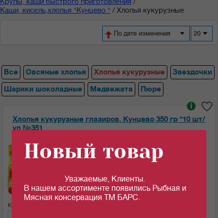
Крупы, каши быстрого приготовления
/
Каши, кисель,хлопья "Кунцево "
/
Хлопья кукурузные
По дате изменения
20
Все
Овсяные хлопья
Хлопья кукурузные
Звездочки
Шарики шоколадные
Медвежата
Пюре
i
Хлопья кукурузные глазиров. Кунцево 350 гр *10 шт/
уп №351
Новый товар
Ед.изм:
92.06
90.58
c
c
за 1 шт
за 1 шт если кол-во кратно: 5 шт
Уважаемые, Клиенты.
В нашем ассортименте появились Рыбная и
Мясная консервация ТМ БАРС.
Кол-во (шт):
Сумма: