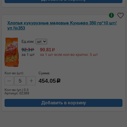
i
Хлопья кукурузные медовые Кунцево 350 гр*10 шт/
уп №353
Ед.изм:
92.3
90.81
c
c
за 1 шт
за 1 шт если кол-во кратно: 5 шт
Кол-во (шт):
Сумма:
454.05
c
Кол-во (уп.)
0.5
Артикул: 02389
Добавить в корзину