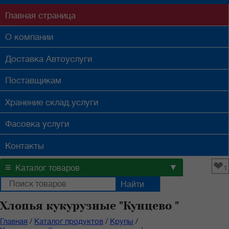
Главная
страница
О компании
Доставка
Автоуслуги
Поставщикам
Хранение
склад.услуги
Фасовка
услуги
Контакты
❤
≡
▼
Каталог товаров
1
Хлопья кукурузные "Кунцево "
Главная
/
Каталог продуктов
/
Крупы
/