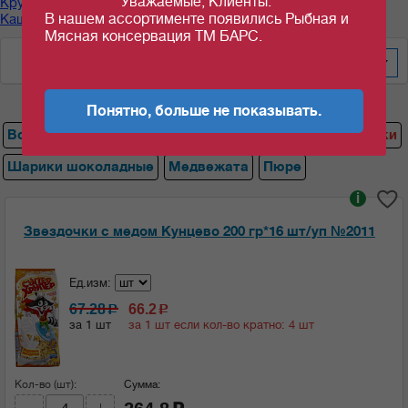
Уважаемые, Клиенты.
Крупы, каши быстрого приготовления
/
В нашем ассортименте появились Рыбная и
Каши, кисель,хлопья "Кунцево "
/
Звездочки
Мясная консервация ТМ БАРС.
По цене за шт/кг
20
Понятно, больше не показывать.
Все
Овсяные хлопья
Хлопья кукурузные
Звездочки
Шарики шоколадные
Медвежата
Пюре
i
Звездочки с медом Кунцево 200 гр*16 шт/уп №2011
Ед.изм:
67.28
66.2
c
c
за 1 шт
за 1 шт если кол-во кратно: 4 шт
Кол-во (шт):
Сумма: