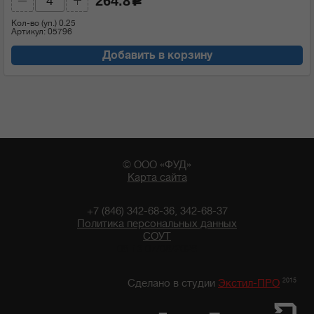
264.8
c
Кол-во (уп.)
0.25
Артикул: 05796
Добавить в корзину
© ООО «ФУД»
Карта сайта
+7 (846) 342-68-36, 342-68-37
Политика персональных данных
СОУТ
06:13 07/08/2026
2015
Сделано в студии
Экстил-ПРО