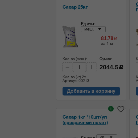
Сахар 25кг
Ед.изм:
меш.
81.78
c
за 1 кг
Кол-во (меш.):
Сумма:
К
2044.5
c
Кол-во (кг)
25
К
Артикул: 00213
А
Добавить в корзину
i
Сахар 1кг *10шт/уп
(прозрачный пакет)
уп.