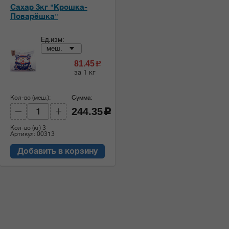
Сахар 3кг "Крошка-
Поварёшка"
Ед.изм:
меш.
81.45
c
за 1 кг
Кол-во (меш.):
Сумма:
244.35
c
Кол-во (кг)
3
Артикул: 00313
Добавить в корзину