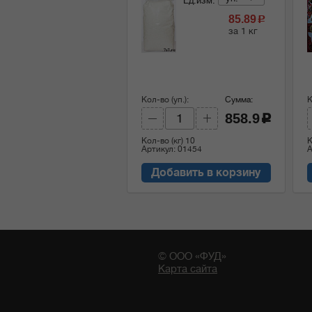
Ед.изм:
85.89
c
за 1 кг
Кол-во (уп.):
Сумма:
К
858.9
c
Кол-во (кг)
10
К
Артикул: 01454
А
Добавить в корзину
© ООО «ФУД»
Карта сайта