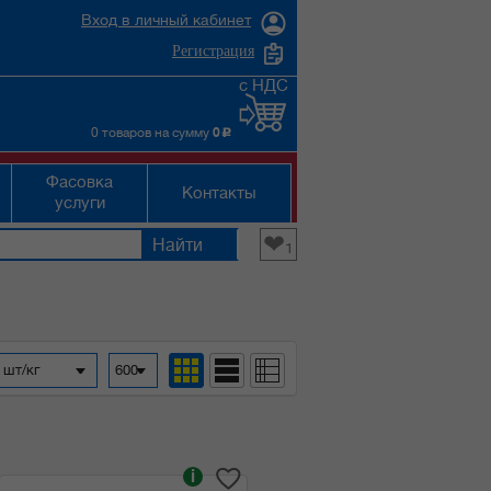
Вход в личный кабинет
Регистрация
с НДС
0 товаров на сумму
0
c
Фасовка
Контакты
услуги
❤
1
 шт/кг
600
i