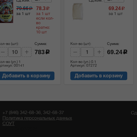
Ед.изм:
Ед.изм:
79.66
78.3
69.24
c
c
c
за 1 шт
за 1 шт
за 1 шт
если кол-
во
кратно:
10 шт
ол-во (шт):
Сумма:
Кол-во (шт):
Сумма:
783
69.24
c
c
ол-во (уп.)
1
Кол-во (уп.)
0.1
ртикул: 00141
Артикул: 07272
Добавить в корзину
Добавить в корзину
+7 (846) 342-68-36, 342-68-37
Сд
Политика персональных данных
СОУТ
17:12 07/08/2026