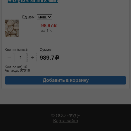
Сахар колотый 10кг ТУ
Ед.изм:
98.97
c
за 1 кг
Кол-во (меш.):
Сумма:
989.7
c
Кол-во (кг)
10
Артикул: 07519
Добавить в корзину
© ООО «ФУД»
Карта сайта