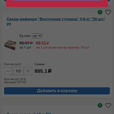
i
Сахар-рафинад "Восточная столица" 0,8 кг *20 шт/
уп
Ед.изм:
90.97
89.51
c
c
за 1 шт
за 1 шт если кол-во кратно: 10 шт
Кол-во (шт):
Сумма:
895.1
c
Кол-во (уп.)
0.5
Артикул: 07743
Добавить в корзину
i