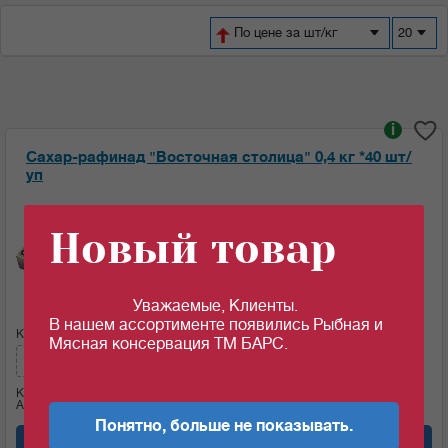
По цене за шт/кг
20
i
Сахар-рафинад "Восточная столица" 0,4 кг *40 шт/
уп
Ед.изм:
Новый товар
47.32
46.56
c
c
за 1 шт
за 1 шт если кол-во кратно: 10 шт
Уважаемые, Клиенты.
В нашем ассортименте появились Рыбная и
Кол-во (шт):
Сумма:
Мясная консервация ТМ БАРС.
465.6
c
Кол-во (уп.)
0.25
Артикул: 07744
Понятно, больше не показывать.
Добавить в корзину