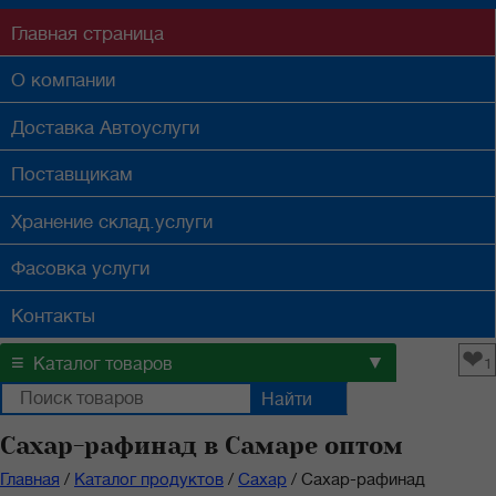
Главная
страница
О компании
Доставка
Автоуслуги
Поставщикам
Хранение
склад.услуги
Фасовка
услуги
Контакты
❤
≡
▼
Каталог товаров
1
Сахар-рафинад в Самаре оптом
Главная
/
Каталог продуктов
/
Сахар
/
Сахар-рафинад