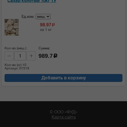
Сахар колотый 10кг ТУ
Ед.изм:
98.97
c
за 1 кг
Кол-во (меш.):
Сумма:
989.7
c
Кол-во (кг)
10
Артикул: 07519
Добавить в корзину
© ООО «ФУД»
Карта сайта