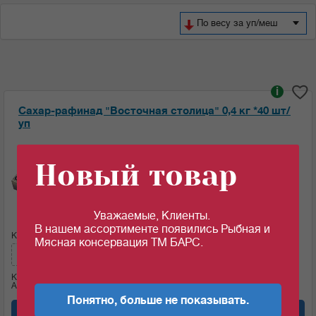
По весу за уп/меш
i
Сахар-рафинад "Восточная столица" 0,4 кг *40 шт/
уп
Ед.изм:
Новый товар
47.32
46.56
c
c
за 1 шт
за 1 шт если кол-во кратно: 10 шт
Уважаемые, Клиенты.
В нашем ассортименте появились Рыбная и
Кол-во (шт):
Сумма:
Мясная консервация ТМ БАРС.
465.6
c
Кол-во (уп.)
0.25
Артикул: 07744
Понятно, больше не показывать.
Добавить в корзину