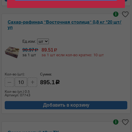
i
Сахар-рафинад "Восточная столица" 0,8 кг *20 шт/
уп
Ед.изм:
90.97
89.51
c
c
за 1 шт
за 1 шт если кол-во кратно: 10 шт
Кол-во (шт):
Сумма:
895.1
c
Кол-во (уп.)
0.5
Артикул: 07743
Добавить в корзину
i