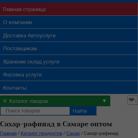
Главная
страница
О компании
Доставка
Автоуслуги
Поставщикам
Хранение
склад.услуги
Фасовка
услуги
Контакты
❤
≡
▼
Каталог товаров
1
Сахар-рафинад в Самаре оптом
Главная
/
Каталог продуктов
/
Сахар
/
Сахар-рафинад