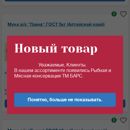
i
Мука в/с "Грана" ГОСТ 5кг (Алтайский край)
Ед.изм:
Новый товар
36.2
c
за 1 кг
Уважаемые, Клиенты.
В нашем ассортименте появились Рыбная и
Кол-во (меш.):
Сумма:
Мясная консервация ТМ БАРС.
181
c
Кол-во (кг)
5
Артикул: 03709
Понятно, больше не показывать.
Добавить в корзину
i