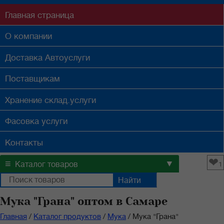
Главная
страница
О компании
Доставка
Автоуслуги
Поставщикам
Хранение
склад.услуги
Фасовка
услуги
Контакты
❤
≡
▼
Каталог товаров
1
Мука "Грана" оптом в Самаре
Главная
/
Каталог продуктов
/
Мука
/
Мука "Грана"