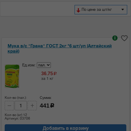
По цене за шт/кг
i
Мука в/с "Грана" ГОСТ 2кг *6 шт/уп (Алтайский
край)
Ед.изм:
36.75
c
за 1 кг
Кол-во (пал.):
Сумма:
441
c
Кол-во (кг)
12
Артикул: 03706
Добавить в корзину