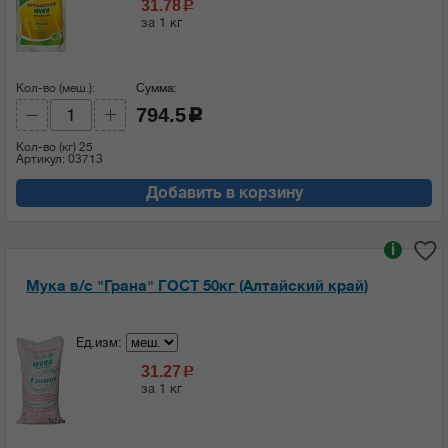
31.78
c
за 1 кг
Кол-во (меш.):
Сумма:
794.5
c
Кол-во (кг)
25
Артикул: 03713
Добавить в корзину
i
Мука в/с "Грана" ГОСТ 50кг (Алтайский край)
Ед.изм:
31.27
c
за 1 кг