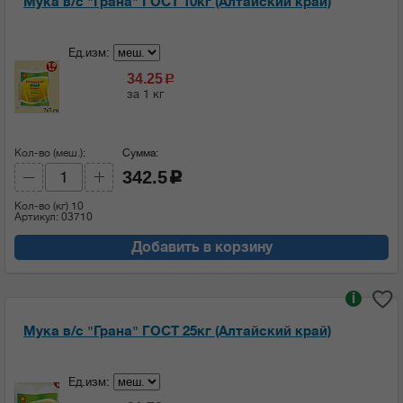
Мука в/с "Грана" ГОСТ 10кг (Алтайский край)
Ед.изм:
34.25
c
за 1 кг
Кол-во (меш.):
Сумма:
342.5
c
Кол-во (кг)
10
Артикул: 03710
Добавить в корзину
i
Мука в/с "Грана" ГОСТ 25кг (Алтайский край)
Ед.изм: