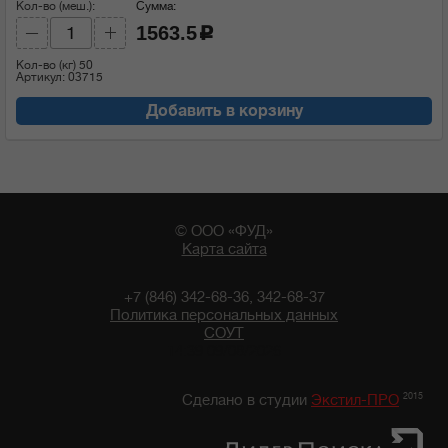
Кол-во (меш.):
Сумма:
1563.5
c
Кол-во (кг)
50
Артикул: 03715
Добавить в корзину
© ООО «ФУД»
Карта сайта
+7 (846) 342-68-36, 342-68-37
Политика персональных данных
СОУТ
14:39 09/08/2026
2015
Сделано в студии
Экстил-ПРО