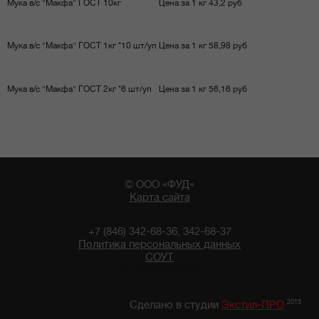
Мука в/с "Макфа" ГОСТ 10кг
Цена за 1 кг 43,2 руб
Мука в/с "Макфа" ГОСТ 1кг *10 шт/уп
Цена за 1 кг 58,98 руб
Мука в/с "Макфа" ГОСТ 2кг *6 шт/уп
Цена за 1 кг 56,16 руб
© ООО «ФУД»
Карта сайта
+7 (846) 342-68-36, 342-68-37
Политика персональных данных
СОУТ
21:12 08/08/2026
2015
Сделано в студии
Экстил-ПРО