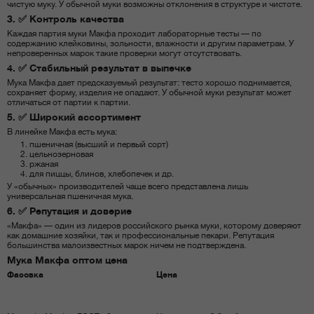
чистую муку. У обычной муки возможны отклонения в структуре и чистоте.
3. ✅ Контроль качества
Каждая партия муки Макфа проходит лабораторные тесты — по
содержанию клейковины, зольности, влажности и другим параметрам. У
непроверенных марок такие проверки могут отсутствовать.
4. ✅ Стабильный результат в выпечке
Мука Макфа дает предсказуемый результат: тесто хорошо поднимается,
сохраняет форму, изделия не опадают. У обычной муки результат может
отличаться от партии к партии.
5. ✅ Широкий ассортимент
В линейке Макфа есть мука:
пшеничная (высший и первый сорт)
цельнозерновая
ржаная
для пиццы, блинов, хлебопечек и др.
У «обычных» производителей чаще всего представлена лишь
универсальная пшеничная мука.
6. ✅ Репутация и доверие
«Макфа» — один из лидеров российского рынка муки, которому доверяют
как домашние хозяйки, так и профессиональные пекари. Репутация
большинства малоизвестных марок ничем не подтверждена.
Мука Макфа оптом цена
Фасовка
Цена