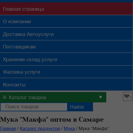
Главная
страница
О компании
Доставка
Автоуслуги
Поставщикам
Хранение
склад.услуги
Фасовка
услуги
Контакты
❤
≡
▼
Каталог товаров
1
Мука "Макфа" оптом в Самаре
Главная
/
Каталог продуктов
/
Мука
/
Мука "Макфа"