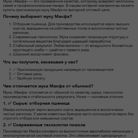
Мука «Макфа» — это проверенное качество, которому доверяют миллионы
семей и профессиональные пекари. В нашем интернет-магазине вы можете
купить оригинальную муку Макфа по выгодной оптовой цене.
Почему выбирают муку Макфа?
Отборная пшеница. Для производства используется зерно высших
сортов, выращенное на собственных полях в экологически чистых
регионах.
Современные технологии. Мука сохраняет природную структуру и
питательные вещества благодаря щадящей переработке.
Стабильный результат. Любая выпечка — от воздушного бисквита до
хрустящего хлеба — удаётся с первого раза.
Широкий ассортимент фасовок.
Что вы получите, заказывая у нас?
✅ Оригинальную продукцию напрямую от производителя
✅ Оптовые цены.
✅ Удобную оплату.
Чем отличается мука Макфа от обычной?
Мука «Макфа» отличается от обычной по качеству сырья, технологии
производства и стабильности результата. Ниже — основные отличия.
1. ✅ Сырье: отборная пшеница
Макфа использует зерно высшего сорта, выращенное в экологически
чистых регионах. У менее известных брендов часто используется зерно без
строгого отбора или смешанных сортов.
2. ✅ Современные технологии помола
Производство Макфа основано на высокоточных европейских мельницах с
многоступенчатой системой очистки. Это обеспечивает однородную и