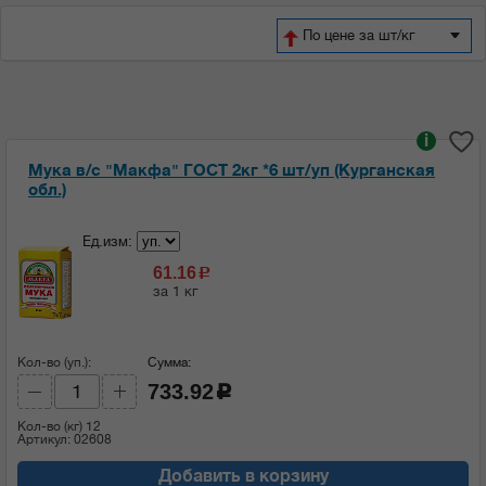
По цене за шт/кг
i
Мука в/с "Макфа" ГОСТ 2кг *6 шт/уп (Курганская
обл.)
Ед.изм:
61.16
c
за 1 кг
Кол-во (уп.):
Сумма:
733.92
c
Кол-во (кг)
12
Артикул: 02608
Добавить в корзину