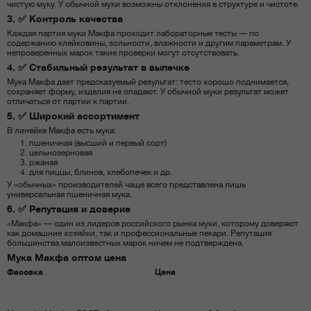
чистую муку. У обычной муки возможны отклонения в структуре и чистоте.
3. ✅ Контроль качества
Каждая партия муки Макфа проходит лабораторные тесты — по
содержанию клейковины, зольности, влажности и другим параметрам. У
непроверенных марок такие проверки могут отсутствовать.
4. ✅ Стабильный результат в выпечке
Мука Макфа дает предсказуемый результат: тесто хорошо поднимается,
сохраняет форму, изделия не опадают. У обычной муки результат может
отличаться от партии к партии.
5. ✅ Широкий ассортимент
В линейке Макфа есть мука:
пшеничная (высший и первый сорт)
цельнозерновая
ржаная
для пиццы, блинов, хлебопечек и др.
У «обычных» производителей чаще всего представлена лишь
универсальная пшеничная мука.
6. ✅ Репутация и доверие
«Макфа» — один из лидеров российского рынка муки, которому доверяют
как домашние хозяйки, так и профессиональные пекари. Репутация
большинства малоизвестных марок ничем не подтверждена.
Мука Макфа оптом цена
Фасовка
Цена