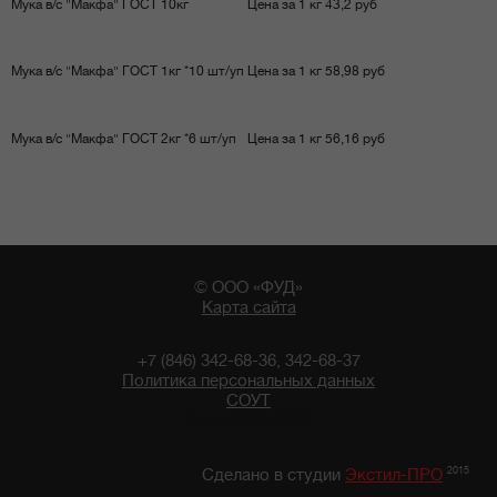
Мука в/с "Макфа" ГОСТ 10кг
Цена за 1 кг 43,2 руб
Мука в/с "Макфа" ГОСТ 1кг *10 шт/уп
Цена за 1 кг 58,98 руб
Мука в/с "Макфа" ГОСТ 2кг *6 шт/уп
Цена за 1 кг 56,16 руб
© ООО «ФУД»
Карта сайта
+7 (846) 342-68-36, 342-68-37
Политика персональных данных
СОУТ
05:01 09/08/2026
2015
Сделано в студии
Экстил-ПРО