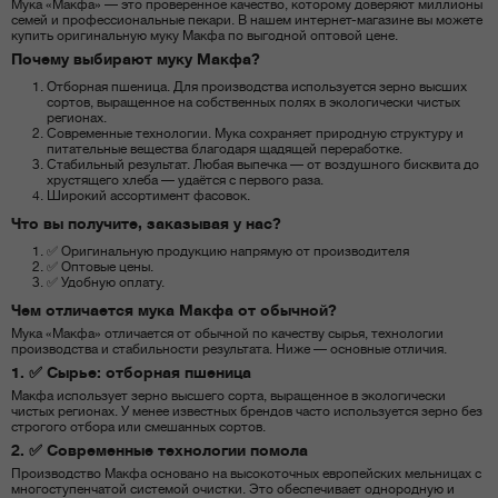
Мука «Макфа» — это проверенное качество, которому доверяют миллионы
семей и профессиональные пекари. В нашем интернет-магазине вы можете
купить оригинальную муку Макфа по выгодной оптовой цене.
Почему выбирают муку Макфа?
Отборная пшеница. Для производства используется зерно высших
сортов, выращенное на собственных полях в экологически чистых
регионах.
Современные технологии. Мука сохраняет природную структуру и
питательные вещества благодаря щадящей переработке.
Стабильный результат. Любая выпечка — от воздушного бисквита до
хрустящего хлеба — удаётся с первого раза.
Широкий ассортимент фасовок.
Что вы получите, заказывая у нас?
✅ Оригинальную продукцию напрямую от производителя
✅ Оптовые цены.
✅ Удобную оплату.
Чем отличается мука Макфа от обычной?
Мука «Макфа» отличается от обычной по качеству сырья, технологии
производства и стабильности результата. Ниже — основные отличия.
1. ✅ Сырье: отборная пшеница
Макфа использует зерно высшего сорта, выращенное в экологически
чистых регионах. У менее известных брендов часто используется зерно без
строгого отбора или смешанных сортов.
2. ✅ Современные технологии помола
Производство Макфа основано на высокоточных европейских мельницах с
многоступенчатой системой очистки. Это обеспечивает однородную и