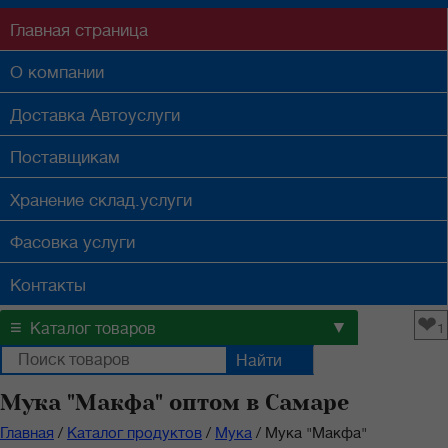
Главная
страница
О компании
Доставка
Автоуслуги
Поставщикам
Хранение
склад.услуги
Фасовка
услуги
Контакты
❤
≡
▼
Каталог товаров
1
Мука "Макфа" оптом в Самаре
Главная
/
Каталог продуктов
/
Мука
/
Мука "Макфа"