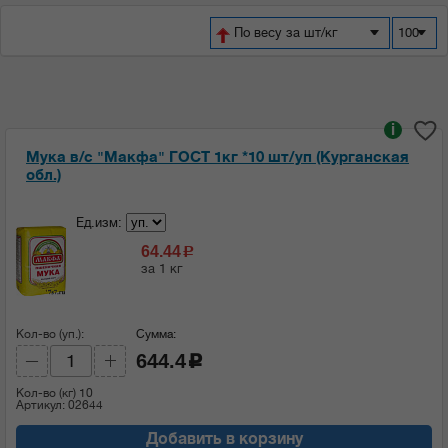
По весу за шт/кг
100
i
Мука в/с "Макфа" ГОСТ 1кг *10 шт/уп (Курганская
обл.)
Ед.изм:
64.44
c
за 1 кг
Кол-во (уп.):
Сумма:
644.4
c
Кол-во (кг)
10
Артикул: 02644
Добавить в корзину