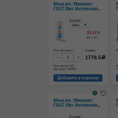
Мука в/с "Мельник"
ГОСТ 50кг (Алтайский...
Ед.изм:
меш.
35.57
c
за 1 кг
Кол-во (меш.):
Сумма:
К
1778.5
c
Кол-во (кг)
50
К
Артикул: 04602
А
Добавить в корзину
i
Мука в/с "Мельник"
ГОСТ 10кг (Алтайский...
Ед.изм: