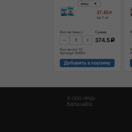
меш.
37.45
c
за 1 кг
Кол-во (меш.):
Сумма:
К
374.5
c
Кол-во (кг)
10
К
Артикул: 04604
А
Добавить в корзину
© ООО «ФУД»
Карта сайта