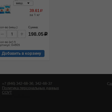
меш.
39.61
c
за 1 кг
ол-во (меш.):
Сумма:
198.05
c
ол-во (кг)
5
ртикул: 04605
Добавить в корзину
+7 (846) 342-68-36, 342-68-37
Сд
Политика персональных данных
СОУТ
23:33 07/08/2026