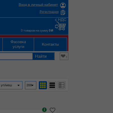
Вход в личный кабинет
Регистрация
с НДС
0 товаров на сумму
0
c
Фасовка
Контакты
услуги
❤
1
а уп/меш
200
i