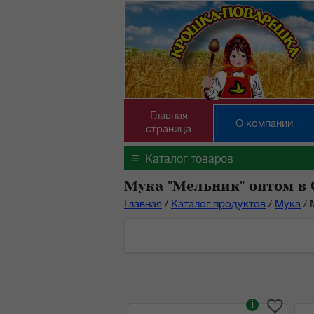
Главная
О компании
страница
≡
Каталог товаров
Мука "Мельник" оптом в
Главная
/
Каталог продуктов
/
Мука
/
i