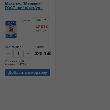
Мука в/с "Мельник"
ГОСТ 1кг *10 шт/уп...
пал.
Ед.изм:
42.01
c
за 1 кг
Кол-во (пал.):
Сумма:
420.1
c
Кол-во (кг)
10
Артикул: 04759
Добавить в корзину