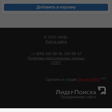
Добавить в корзину
© ООО «ФУД»
Карта сайта
+7 (846) 342-68-36, 342-68-37
Политика персональных данных
СОУТ
07:34 09/08/2026
2015
Сделано в студии
Экстил-ПРО
Продвижение сайта
Главная
/
Каталог продуктов
/
Мука
/
Мука "Мельник"