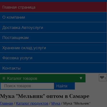
Главная
страница
О компании
Доставка
Автоуслуги
Поставщикам
Хранение
склад.услуги
Фасовка
услуги
Контакты
❤
≡
▼
Каталог товаров
1
Мука "Мельник" оптом в Самаре
Главная
/
Каталог продуктов
/
Мука
/
Мука "Мельник"