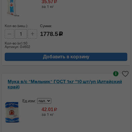
35.57
c
за 1 кг
Кол-во (меш.):
Сумма:
1778.5
c
Кол-во (кг)
50
Артикул: 04602
Добавить в корзину
i
Мука в/с "Мельник" ГОСТ 1кг *10 шт/уп (Алтайский
край)
Ед.изм:
42.01
c
за 1 кг