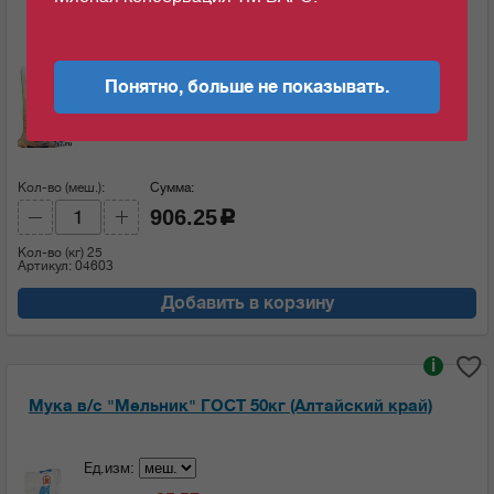
Мука в/с "Мельник" ГОСТ 25кг (Алтайский край)
Ед.изм:
Понятно, больше не показывать.
36.25
c
за 1 кг
Кол-во (меш.):
Сумма:
906.25
c
Кол-во (кг)
25
Артикул: 04603
Добавить в корзину
i
Мука в/с "Мельник" ГОСТ 50кг (Алтайский край)
Ед.изм: