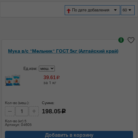
По дате добавления
60
i
Мука в/с "Мельник" ГОСТ 5кг (Алтайский край)
Ед.изм:
39.61
c
за 1 кг
Кол-во (меш.):
Сумма:
198.05
c
Кол-во (кг)
5
Артикул: 04605
Добавить в корзину