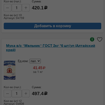
Кол-во (пал.):
Сумма:
420.1
c
Кол-во (кг)
10
Артикул: 04759
Добавить в корзину
i
Мука в/с "Мельник" ГОСТ 2кг *6 шт/уп (Алтайский
край)
Ед.изм:
41.45
c
за 1 кг
Кол-во (пал.):
Сумма:
497.4
c
Кол-во (кг)
12
Артикул: 04606