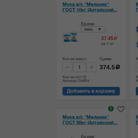
Мука в/с "Мельник"
ГОСТ 10кг (Алтайский...
Г
Ед.изм:
меш.
37.45
c
за 1 кг
Кол-во (меш.):
Сумма:
К
374.5
c
Кол-во (кг)
10
К
Артикул: 04604
А
Добавить в корзину
i
Мука в/с "Мельник"
ГОСТ 50кг (Алтайский...
Ед.изм: