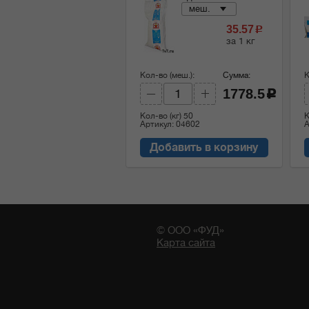
меш.
35.57
c
за 1 кг
Кол-во (меш.):
Сумма:
К
1778.5
c
Кол-во (кг)
50
К
Артикул: 04602
А
Добавить в корзину
© ООО «ФУД»
Карта сайта