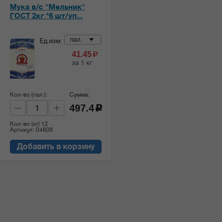
Мука в/с "Мельник"
ГОСТ 2кг *6 шт/уп...
пал.
Ед.изм:
41.45
c
за 1 кг
Кол-во (пал.):
Сумма:
497.4
c
Кол-во (кг)
12
Артикул: 04606
Добавить в корзину