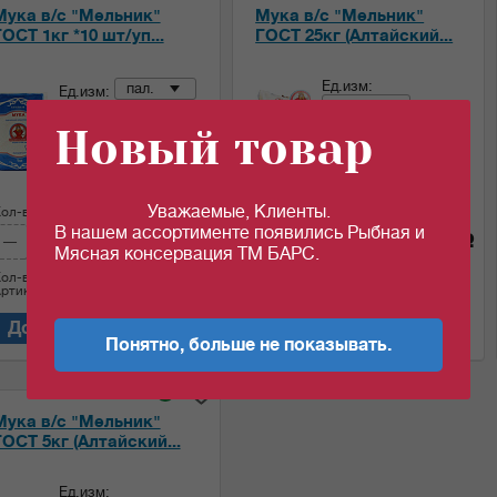
Мука в/с "Мельник"
Мука в/с "Мельник"
ОСТ 1кг *10 шт/уп...
ГОСТ 25кг (Алтайский...
Ед.изм:
пал.
Ед.изм:
меш.
42.01
c
Новый товар
36.25
за 1 кг
c
за 1 кг
Уважаемые, Клиенты.
ол-во (пал.):
Сумма:
Кол-во (меш.):
Сумма:
В нашем ассортименте появились Рыбная и
420.1
906.25
c
c
Мясная консервация ТМ БАРС.
ол-во (кг)
10
Кол-во (кг)
25
ртикул: 04759
Артикул: 04603
Добавить в корзину
Добавить в корзину
Понятно, больше не показывать.
i
Мука в/с "Мельник"
ГОСТ 5кг (Алтайский...
Ед.изм: