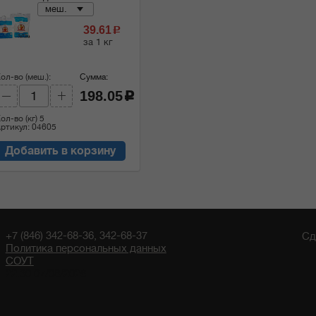
меш.
39.61
c
за 1 кг
ол-во (меш.):
Сумма:
198.05
c
ол-во (кг)
5
ртикул: 04605
Добавить в корзину
+7 (846) 342-68-36, 342-68-37
Сд
Политика персональных данных
СОУТ
22:30 07/08/2026