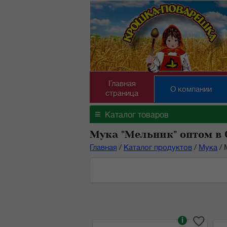
Главная
О компании
страница
≡
Каталог товаров
Мука "Мельник" оптом в
Главная
/
Каталог продуктов
/
Мука
/
i