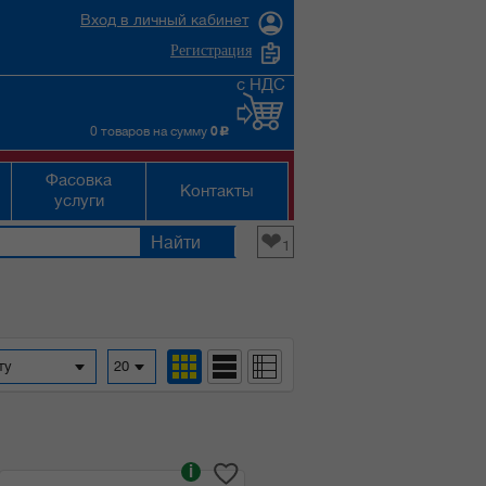
Вход в личный кабинет
Регистрация
с НДС
0 товаров на сумму
0
c
Фасовка
Контакты
услуги
❤
1
фавиту
20
i