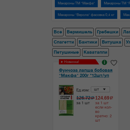
Макароны ТМ "Макфа"
Макароны ТМ "
Макароны "Верола" фасовка 0,4 кг
Мак
Все
Вермишель
Гребешки
Ла
Спагетти
Бантики
Витушка
У
Петушиные
Каватаппи
➤ Новинка!
i
Фунчоза лапша бобовая
"Макфа" 200г *12шт/уп
шт
Ед.изм:
126.72
124.69
c
c
за 1 шт
за 1 шт
если кол-
во
кратно: 2
шт