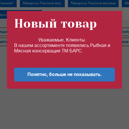
Рахимов"
Макароны Рахимов фас.
Макароны Рахимов весовые
Ма
ароны "Верола" весовые
Новый товар
пша
Ракушка, Ракушки
Рожки
Спирали, Спираль-Эксп
Уважаемые, Клиенты.
литки
Звездочки
Трубочки
Витки
Бабочки
Косички
В нашем ассортименте появились Рыбная и
Мясная консервация ТМ БАРС.
Понятно, больше не показывать.