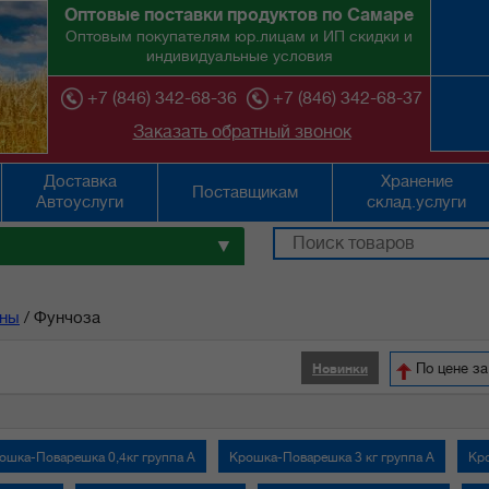
Оптовые поставки продуктов по Самаре
Оптовым покупателям юр.лицам и ИП скидки и
индивидуальные условия
+7 (846) 342-68-36
+7 (846) 342-68-37
Заказать обратный звонок
Доставка
Хранение
Поставщикам
Автоуслуги
склад.услуги
▼
ны
/
Фунчоза
По цене за
Новинки
ошка-Поварешка 0,4кг группа А
Крошка-Поварешка 3 кг группа А
Кро