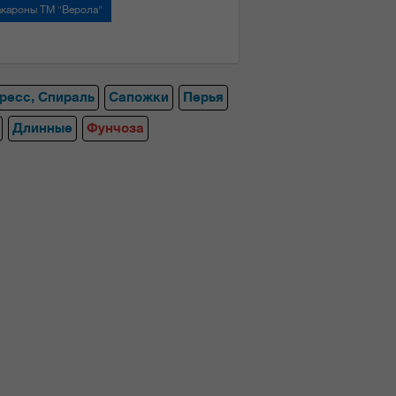
кароны ТМ "Верола"
ресс, Спираль
Сапожки
Перья
Длинные
Фунчоза