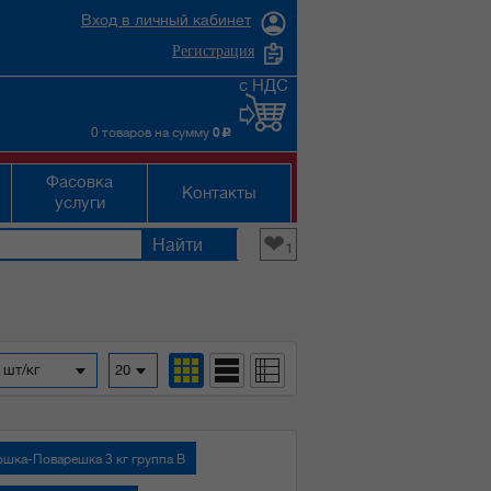
Вход в личный кабинет
Регистрация
с НДС
0 товаров на сумму
0
c
Фасовка
Контакты
услуги
❤
1
 шт/кг
20
шка-Поварешка 3 кг группа В