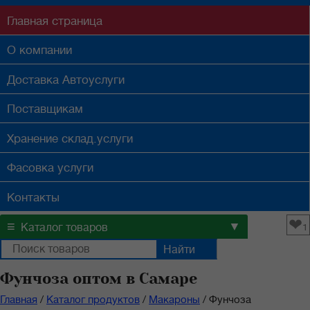
Главная
страница
О компании
Доставка
Автоуслуги
Поставщикам
Хранение
склад.услуги
Фасовка
услуги
Контакты
❤
≡
▼
Каталог товаров
1
Фунчоза оптом в Самаре
Главная
/
Каталог продуктов
/
Макароны
/
Фунчоза