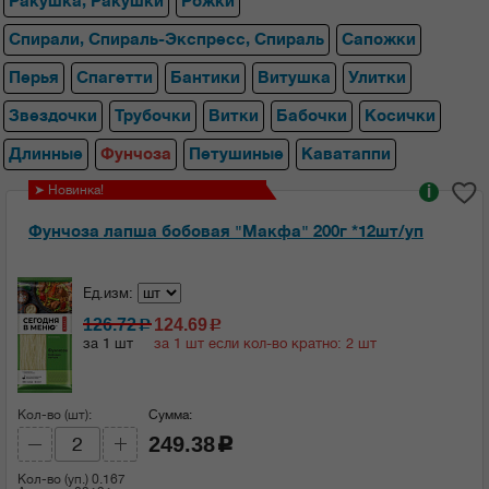
Ракушка, Ракушки
Рожки
Спирали, Спираль-Экспресс, Спираль
Сапожки
Перья
Спагетти
Бантики
Витушка
Улитки
Звездочки
Трубочки
Витки
Бабочки
Косички
Длинные
Фунчоза
Петушиные
Каватаппи
➤ Новинка!
i
Фунчоза лапша бобовая "Макфа" 200г *12шт/уп
Ед.изм:
126.72
124.69
c
c
за 1 шт
за 1 шт если кол-во кратно: 2 шт
Кол-во (шт):
Сумма:
249.38
c
Кол-во (уп.)
0.167