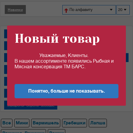
По алфавиту
20
Новинки
Новый товар
Макароны ТМ "Крошка-Поварешка"
Крошка-Поварешка 0,4кг группа А
Уважаемые, Клиенты.
Крошка-Поварешка 3 кг группа А
Крошка-Поварешка 3 кг группа В
В нашем ассортименте появились Рыбная и
Мясная консервация ТМ БАРС.
Макароны ТМ "Макфа"
Макароны ТМ "Рахимов"
Макароны Рахимов фас.
Макароны Рахимов весовые
Понятно, больше не показывать.
Макароны ТМ "Верола"
Макароны "Верола" фасовка 0,4 кг
Макароны "Верола" весовые
Все
Мини
Вермишель
Гребешки
Лапша