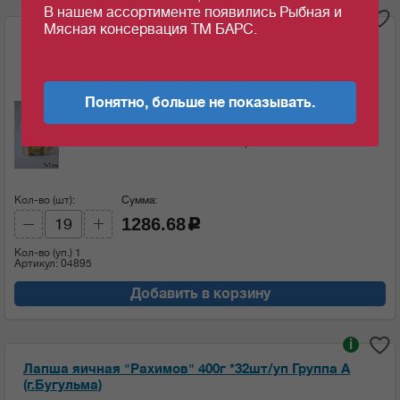
В нашем ассортименте появились Рыбная и
i
Мясная консервация ТМ БАРС.
Лапша яичная "Рахимов" 700г *19шт/уп Группа А
(г.Бугульма)
Ед.изм:
Понятно, больше не показывать.
68.82
67.72
c
c
за 1 шт
за 1 шт если кол-во кратно: 19 шт
Кол-во (шт):
Сумма:
1286.68
c
Кол-во (уп.)
1
Артикул: 04895
Добавить в корзину
i
Лапша яичная "Рахимов" 400г *32шт/уп Группа А
(г.Бугульма)