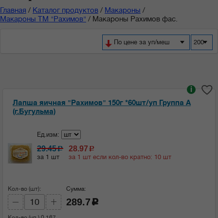
Главная
/
Каталог продуктов
/
Макароны
/
Макароны ТМ "Рахимов"
/
Макароны Рахимов фас.
По цене за уп/меш
200
i
Лапша яичная "Рахимов" 150г *60шт/уп Группа А
(г.Бугульма)
Ед.изм:
29.45
28.97
c
c
за 1 шт
за 1 шт если кол-во кратно: 10 шт
Кол-во (шт):
Сумма:
289.7
c
Кол-во (уп.)
0.167