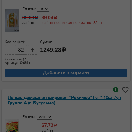
Ед.изм:
39.68
39.04
c
c
за 1 шт
за 1 шт если кол-во кратно: 32 шт
Кол-во (шт):
Сумма:
1249.28
c
Кол-во (уп.)
1
Артикул: 04894
Добавить в корзину
i
Лапша домашняя широкая "Рахимов"1кг * 10шт/уп
Группа А (г. Бугульма)
Ед.изм:
67.72
c
за 1 кг