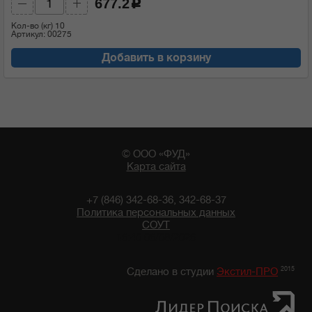
677.2
c
Кол-во (кг)
10
Артикул: 00275
Добавить в корзину
© ООО «ФУД»
Карта сайта
+7 (846) 342-68-36, 342-68-37
Политика персональных данных
СОУТ
16:40 06/08/2026
2015
Сделано в студии
Экстил-ПРО