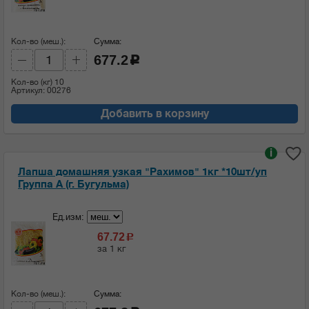
Кол-во (меш.):
Сумма:
677.2
c
Кол-во (кг)
10
Артикул: 00276
Добавить в корзину
i
Лапша домашняя узкая "Рахимов" 1кг *10шт/уп
Группа А (г. Бугульма)
Ед.изм:
67.72
c
за 1 кг
Кол-во (меш.):
Сумма: