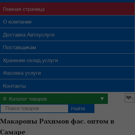
Главная
страница
О компании
Доставка
Автоуслуги
Поставщикам
Хранение
склад.услуги
Фасовка
услуги
Контакты
❤
≡
▼
Каталог товаров
1
Макароны Рахимов фас. оптом в
Самаре