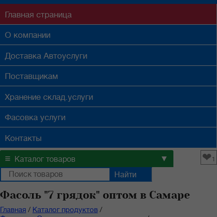
Главная
страница
О компании
Доставка
Автоуслуги
Поставщикам
Хранение
склад.услуги
Фасовка
услуги
Контакты
❤
≡
▼
Каталог товаров
1
Фасоль "7 грядок" оптом в Самаре
Главная
/
Каталог продуктов
/