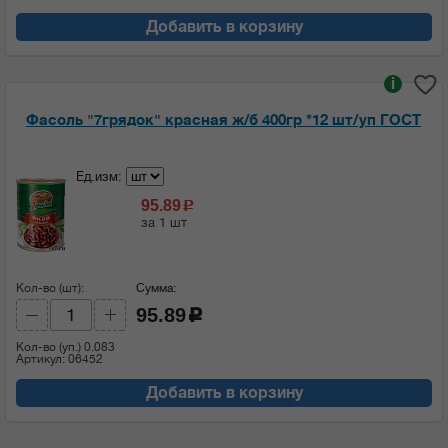
Добавить в корзину
i
Фасоль "7грядок" красная ж/б 400гр *12 шт/уп ГОСТ
Ед.изм:
95.89
c
за 1 шт
Кол-во (шт):
Сумма:
95.89
c
Кол-во (уп.)
0.083
Артикул: 06452
Добавить в корзину