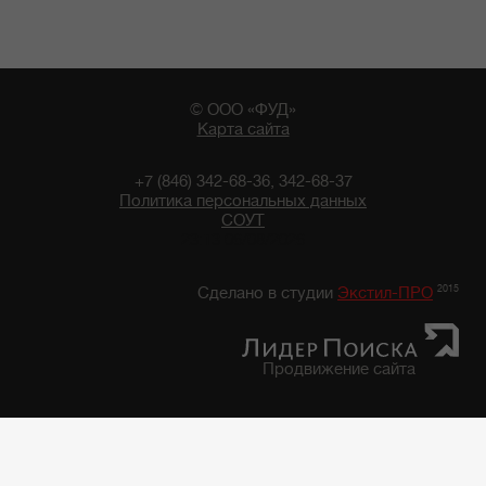
© ООО «ФУД»
Карта сайта
+7 (846) 342-68-36, 342-68-37
Политика персональных данных
СОУТ
23:13 06/08/2026
2015
Сделано в студии
Экстил-ПРО
Продвижение сайта
Главная
/
Каталог продуктов
/
Фруктово-Овощная консервация, закуски
/
Фруктово-овощная консервация "7 грядок"
/
Фасоль