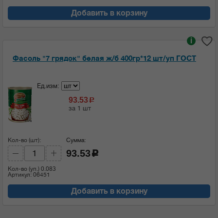
Добавить в корзину
i
Фасоль "7 грядок" белая ж/б 400гр*12 шт/уп ГОСТ
Ед.изм:
93.53
c
за 1 шт
Кол-во (шт):
Сумма:
93.53
c
Кол-во (уп.)
0.083
Артикул: 06451
Добавить в корзину