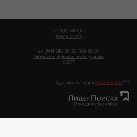
© ООО «ФУД»
Карта сайта
+7 (846) 342-68-36, 342-68-37
Политика персональных данных
СОУТ
19:14 07/08/2026
2015
Сделано в студии
Экстил-ПРО
Продвижение сайта
Главная
/
Каталог продуктов
/
Фруктово-Овощная консервация, закуски
/
Фруктово-овощная консервация "7 грядок"
/
Фасоль