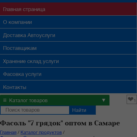
Главная
страница
О компании
Доставка
Автоуслуги
Поставщикам
Хранение
склад.услуги
Фасовка
услуги
Контакты
❤
≡
▼
Каталог товаров
1
Фасоль "7 грядок" оптом в Самаре
Главная
/
Каталог продуктов
/