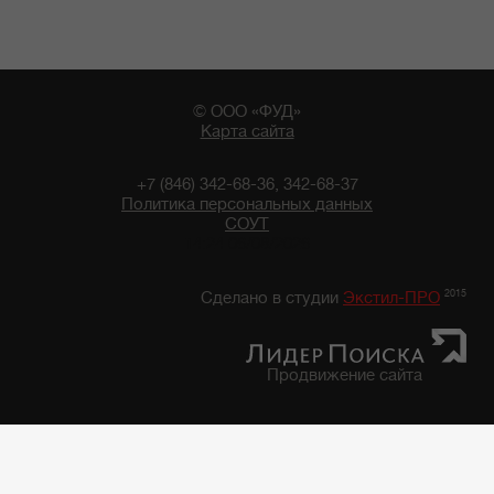
© ООО «ФУД»
Карта сайта
+7 (846) 342-68-36, 342-68-37
Политика персональных данных
СОУТ
14:24 06/08/2026
2015
Сделано в студии
Экстил-ПРО
Продвижение сайта
Главная
/
Каталог продуктов
/
Фруктово-Овощная консервация, закуски
/
Фруктово-овощная консервация "7 грядок"
/
Фасоль