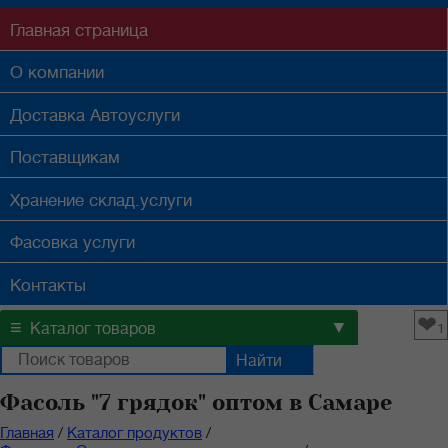
Главная
страница
О компании
Доставка
Автоуслуги
Поставщикам
Хранение
склад.услуги
Фасовка
услуги
Контакты
❤
≡
▼
Каталог товаров
1
Фасоль "7 грядок" оптом в Самаре
Главная
/
Каталог продуктов
/