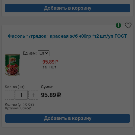
Добавить в корзину
i
Фасоль "7грядок" красная ж/б 400гр *12 шт/уп ГОСТ
Ед.изм:
95.89
c
за 1 шт
Кол-во (шт):
Сумма:
95.89
c
Кол-во (уп.)
0.083
Артикул: 06452
Добавить в корзину