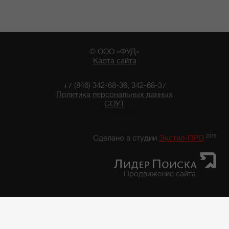
© ООО «ФУД»
Карта сайта
+7 (846) 342-68-36, 342-68-37
Политика персональных данных
СОУТ
18:04 09/08/2026
2015
Сделано в студии
Экстил-ПРО
Продвижение сайта
Главная
/
Каталог продуктов
/
Фруктово-Овощная консервация, закуски
/
Фруктово-овощная консервация "7 грядок"
/
Фасоль