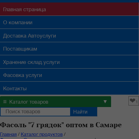
Главная
страница
О компании
Доставка
Автоуслуги
Поставщикам
Хранение
склад.услуги
Фасовка
услуги
Контакты
❤
≡
▼
Каталог товаров
1
Фасоль "7 грядок" оптом в Самаре
Главная
/
Каталог продуктов
/