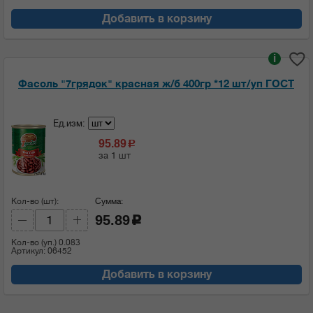
Добавить в корзину
i
Фасоль "7грядок" красная ж/б 400гр *12 шт/уп ГОСТ
Ед.изм:
95.89
c
за 1 шт
Кол-во (шт):
Сумма:
95.89
c
Кол-во (уп.)
0.083
Артикул: 06452
Добавить в корзину