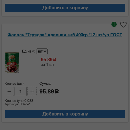
Добавить в корзину
i
Фасоль "7грядок" красная ж/б 400гр *12 шт/уп ГОСТ
Ед.изм:
95.89
c
за 1 шт
Кол-во (шт):
Сумма:
95.89
c
Кол-во (уп.)
0.083
Артикул: 06452
Добавить в корзину