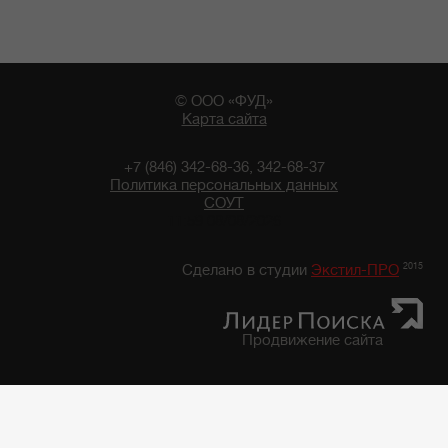
© ООО «ФУД»
Карта сайта
+7 (846) 342-68-36, 342-68-37
Политика персональных данных
СОУТ
11:59 08/08/2026
2015
Сделано в студии
Экстил-ПРО
Продвижение сайта
Главная
/
Каталог продуктов
/
Фруктово-Овощная консервация, закуски
/
Фруктово-овощная консервация "7 грядок"
/
Фасоль