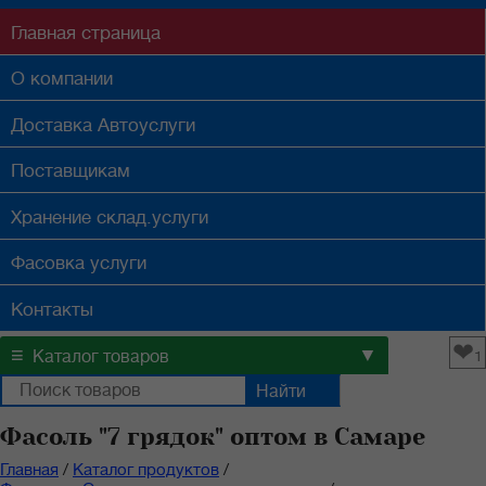
Главная
страница
О компании
Доставка
Автоуслуги
Поставщикам
Хранение
склад.услуги
Фасовка
услуги
Контакты
❤
≡
▼
Каталог товаров
1
Фасоль "7 грядок" оптом в Самаре
Главная
/
Каталог продуктов
/