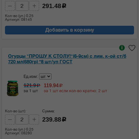
291.48
c
Кол-во (уп.)
0.25
Артикул: 08145
Добавить в корзину
i
Огурцы "ПРОШУ К СТОЛУ!"(6-9см) с лим. к-ой ст/б
720 мл(680гр) *8 шт/уп ГОСТ
Ед.изм:
121.9
119.94
c
c
за 1 шт
за 1 шт если кол-во кратно: 2 шт
Кол-во (шт):
Сумма:
239.88
c
Кол-во (уп.)
0.25
Артикул: 08280