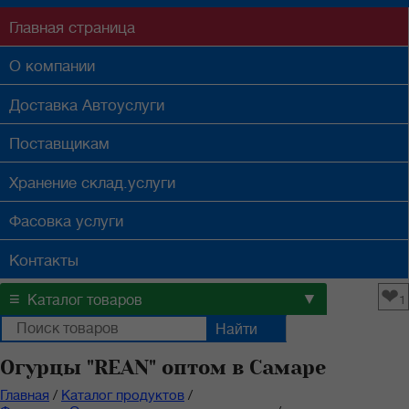
Главная
страница
О компании
Доставка
Автоуслуги
Поставщикам
Хранение
склад.услуги
Фасовка
услуги
Контакты
❤
≡
▼
Каталог товаров
1
Огурцы "REAN" оптом в Самаре
Главная
/
Каталог продуктов
/