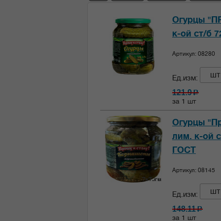
Огурцы "П
к-ой ст/б 
Артикул: 08280
шт
Ед.изм:
121.9
c
за 1 шт
Огурцы "П
лим. к-ой 
ГОСТ
Артикул: 08145
шт
Ед.изм:
148.11
c
за 1 шт