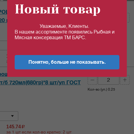
Новый товар
Кол-во (шт):
РОШУ К СТОЛУ!"(6-9см) с лим.
720 мл(680гр) *8 шт/уп ГОСТ
Уважаемые, Клиенты.
Кол-во (уп.)
0.25
В нашем ассортименте появились Рыбная и
Мясная консервация ТМ БАРС.
119.94
c
за 1 шт если кол-во кратно: 2 шт
Понятно, больше не показывать.
Кол-во (шт):
рошу к Столу!" корнишоны с
ст/б 720мл(680гр)*8 шт/уп ГОСТ
Кол-во (уп.)
0.25
145.74
c
за 1 шт если кол-во кратно: 2 шт