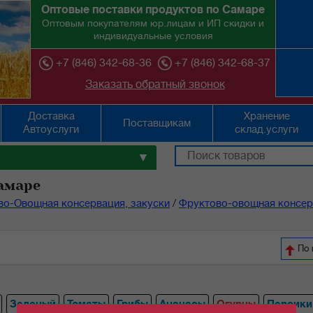
Оптовые поставки продуктов по Самаре
Оптовым покупателям юр.лицам и ИП скидки и
индивидуальные условия
+7 (846) 342-68-36
+7 (846) 342-68-37
Заказать обратный звонок
Доставка
Хранение
Поставщикам
Автоуслуги
склад.услуги
▼
амаре
во-Овощная консервация, закуски
/
Фруктово-овощная консер
По 
Зеленый
Томаты
Грибы
Ананасы
Огурцы
Персики