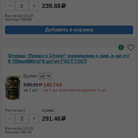
239.88
c
Кол-во (уп.)
0.25
Артикул: 08280
Добавить в корзину
i
Огурцы "Прошу к Столу!" корнишоны с лим. к-ой ст/
б 720мл(680гр)*8 шт/уп ГОСТ ГОСТ
Ед.изм:
148.11
145.74
c
c
за 1 шт
за 1 шт если кол-во кратно: 2 шт
Кол-во (шт):
Сумма:
291.48
c
Кол-во (уп.)
0.25
Артикул: 08145