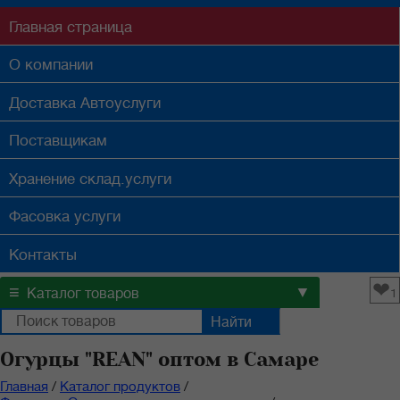
Главная
страница
О компании
Доставка
Автоуслуги
Поставщикам
Хранение
склад.услуги
Фасовка
услуги
Контакты
❤
≡
▼
Каталог товаров
1
Огурцы "REAN" оптом в Самаре
Главная
/
Каталог продуктов
/