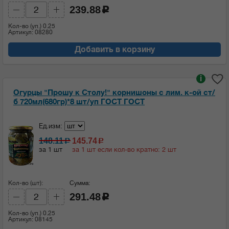
239.88
c
Кол-во (уп.)
0.25
Артикул: 08280
Добавить в корзину
i
Огурцы "Прошу к Столу!" корнишоны с лим. к-ой ст/
б 720мл(680гр)*8 шт/уп ГОСТ ГОСТ
Ед.изм:
148.11
145.74
c
c
за 1 шт
за 1 шт если кол-во кратно: 2 шт
Кол-во (шт):
Сумма:
291.48
c
Кол-во (уп.)
0.25
Артикул: 08145