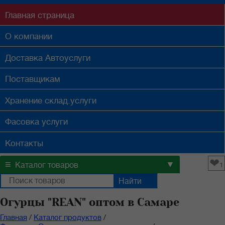
Главная
страница
О компании
Доставка
Автоуслуги
Поставщикам
Хранение
склад.услуги
Фасовка
услуги
Контакты
❤
≡
▼
Каталог товаров
1
Огурцы "REAN" оптом в Самаре
Главная
/
Каталог продуктов
/