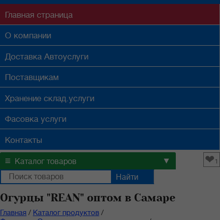
Главная
страница
О компании
Доставка
Автоуслуги
Поставщикам
Хранение
склад.услуги
Фасовка
услуги
Контакты
❤
≡
▼
Каталог товаров
1
Огурцы "REAN" оптом в Самаре
Главная
/
Каталог продуктов
/