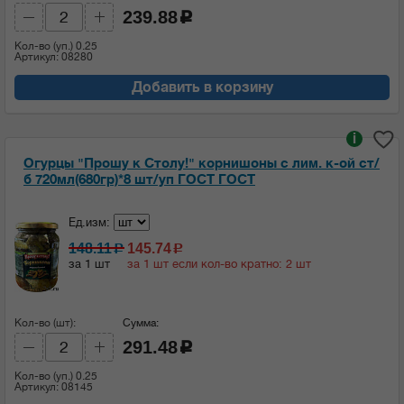
239.88
c
Кол-во (уп.)
0.25
Артикул: 08280
Добавить в корзину
i
Огурцы "Прошу к Столу!" корнишоны с лим. к-ой ст/
б 720мл(680гр)*8 шт/уп ГОСТ ГОСТ
Ед.изм:
148.11
145.74
c
c
за 1 шт
за 1 шт если кол-во кратно: 2 шт
Кол-во (шт):
Сумма:
291.48
c
Кол-во (уп.)
0.25
Артикул: 08145