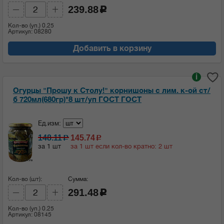
239.88
c
Кол-во (уп.)
0.25
Артикул: 08280
Добавить в корзину
i
Огурцы "Прошу к Столу!" корнишоны с лим. к-ой ст/
б 720мл(680гр)*8 шт/уп ГОСТ ГОСТ
Ед.изм:
148.11
145.74
c
c
за 1 шт
за 1 шт если кол-во кратно: 2 шт
Кол-во (шт):
Сумма:
291.48
c
Кол-во (уп.)
0.25
Артикул: 08145