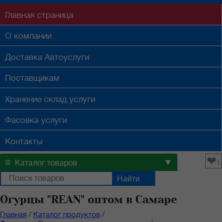
Главная
страница
О компании
Доставка
Автоуслуги
Поставщикам
Хранение
склад.услуги
Фасовка
услуги
Контакты
❤
≡
▼
Каталог товаров
1
Огурцы "REAN" оптом в Самаре
Главная
/
Каталог продуктов
/