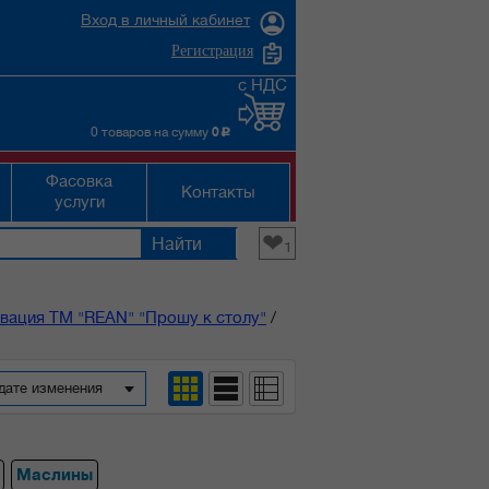
Вход в личный кабинет
Регистрация
с НДС
0 товаров на сумму
0
c
Фасовка
Контакты
услуги
❤
1
вация ТМ "REAN" "Прошу к столу"
/
дате изменения
Маслины