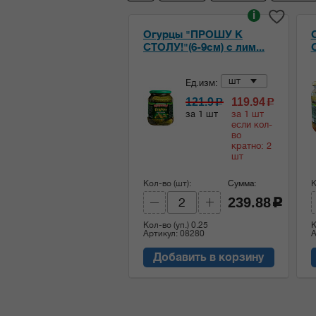
i
Огурцы "ПРОШУ К
СТОЛУ!"(6-9см) с лим...
шт
Ед.изм:
121.9
119.94
c
c
за 1 шт
за 1 шт
если кол-
во
кратно: 2
шт
Кол-во (шт):
Сумма:
К
239.88
c
Кол-во (уп.)
0.25
К
Артикул: 08280
А
Добавить в корзину