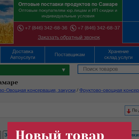
Оптовые поставки продуктов по Самаре
Оптовым покупателям юр.лицам и ИП скидки и
индивидуальные условия
+7 (846) 342-68-36
+7 (846) 342-68-37
Заказать обратный звонок
Доставка
Хранение
Поставщикам
Автоуслуги
склад.услуги
▼
амаре
во-Овощная консервация, закуски
/
Фруктово-овощная консер
По 
Новый товар
Зеленый
Томаты
Грибы
Ананасы
Огурцы
Персики