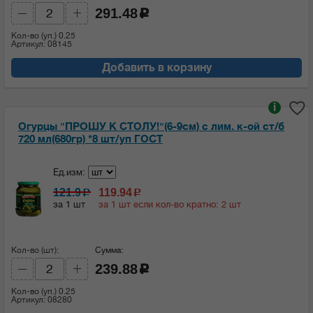
291.48
c
Кол-во (уп.)
0.25
Артикул: 08145
Добавить в корзину
i
Огурцы "ПРОШУ К СТОЛУ!"(6-9см) с лим. к-ой ст/б
720 мл(680гр) *8 шт/уп ГОСТ
Ед.изм:
121.9
119.94
c
c
за 1 шт
за 1 шт если кол-во кратно: 2 шт
Кол-во (шт):
Сумма:
239.88
c
Кол-во (уп.)
0.25
Артикул: 08280