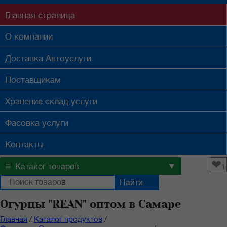
Главная
страница
О компании
Доставка
Автоуслуги
Поставщикам
Хранение
склад.услуги
Фасовка
услуги
Контакты
❤
≡
▼
Каталог товаров
1
Огурцы "REAN" оптом в Самаре
Главная
/
Каталог продуктов
/