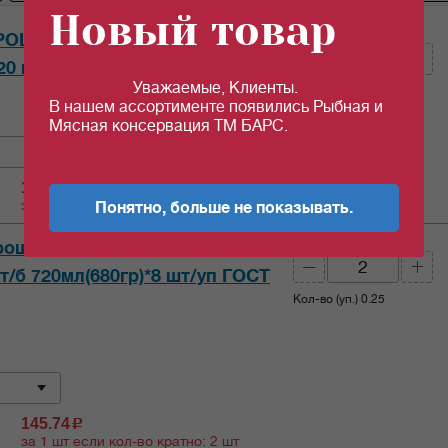
Новый товар
Кол-во (шт):
РОШУ К СТОЛУ!"(6-9см) с лим.
720 мл(680гр) *8 шт/уп ГОСТ
Уважаемые, Клиенты.
Кол-во (уп.)
0.25
В нашем ассортименте появились Рыбная и
Мясная консервация ТМ БАРС.
119.94
c
за 1 шт если кол-во кратно: 2 шт
Понятно, больше не показывать.
Кол-во (шт):
рошу к Столу!" корнишоны с
ст/б 720мл(680гр)*8 шт/уп ГОСТ
Кол-во (уп.)
0.25
145.74
c
за 1 шт если кол-во кратно: 2 шт