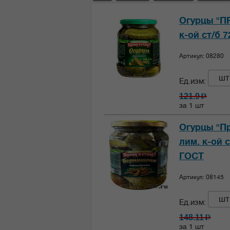
Огурцы "П
к-ой ст/б 
Артикул: 08280
шт
Ед.изм:
121.9
c
за 1 шт
Огурцы "П
лим. к-ой 
ГОСТ
Артикул: 08145
шт
Ед.изм:
148.11
c
за 1 шт