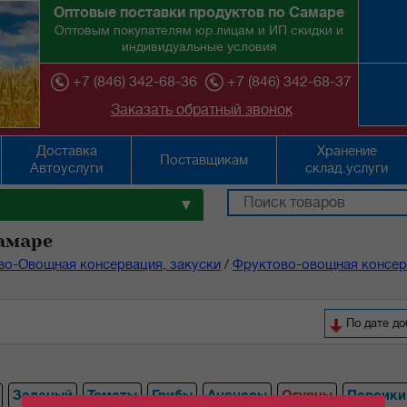
Оптовые поставки продуктов по Самаре
Оптовым покупателям юр.лицам и ИП скидки и
индивидуальные условия
+7 (846) 342-68-36
+7 (846) 342-68-37
Заказать обратный звонок
Доставка
Хранение
Поставщикам
Автоуслуги
склад.услуги
▼
амаре
во-Овощная консервация, закуски
/
Фруктово-овощная консер
По дате д
Зеленый
Томаты
Грибы
Ананасы
Огурцы
Персики