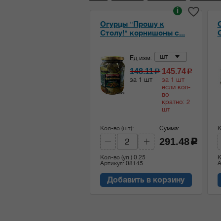
i
Огурцы "Прошу к
Столу!" корнишоны с...
шт
Ед.изм:
148.11
145.74
c
c
за 1 шт
за 1 шт
если кол-
во
кратно: 2
шт
Кол-во (шт):
Сумма:
К
291.48
c
Кол-во (уп.)
0.25
К
Артикул: 08145
А
Добавить в корзину