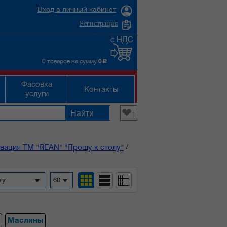
Вход в личный кабинет
Регистрация
с НДС
0 товаров на сумму
0
c
Фасовка
Контакты
услуги
❤
1
вация ТМ "REAN" "Прошу к столу"
/
фавиту
60
Маслины