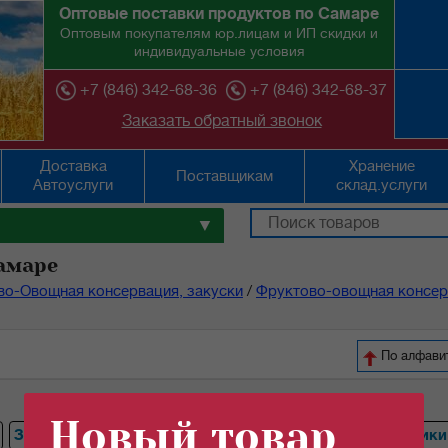
Оптовые поставки продуктов по Самаре
Оптовым покупателям юр.лицам и ИП скидки и
индивидуальные условия
+7 (846) 342-68-36
+7 (846) 342-68-37
Заказать обратный звонок
Доставка
Хранение
Поставщикам
Автоуслуги
склад.услуги
▼
амаре
во-Овощная консервация, закуски
/
Фруктово-овощная консер
По ал
Новый товар
Зеленый
Томаты
Грибы
Ананасы
Огурцы
Персики