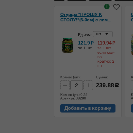
i
Огурцы "ПРОШУ К
СТОЛУ!"(6-9см) с лим...
шт
Ед.изм:
121.9
119.94
c
c
за 1 шт
за 1 шт
если кол-
во
кратно: 2
шт
Кол-во (шт):
Сумма:
К
239.88
c
Кол-во (уп.)
0.25
К
Артикул: 08280
А
Добавить в корзину