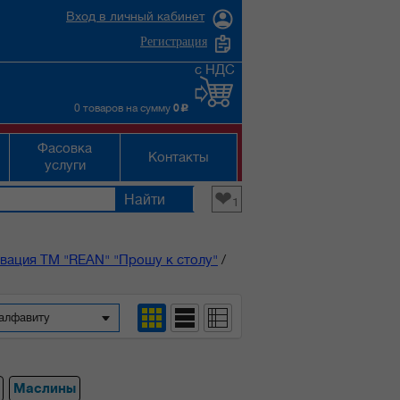
Вход в личный кабинет
Регистрация
с НДС
0 товаров на сумму
0
c
Фасовка
Контакты
услуги
❤
1
вация ТМ "REAN" "Прошу к столу"
/
о алфавиту
Маслины