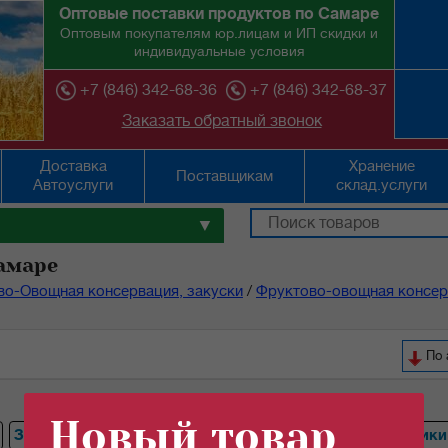
Оптовые поставки продуктов по Самаре
Оптовым покупателям юр.лицам и ИП скидки и
индивидуальные условия
+7 (846) 342-68-36
+7 (846) 342-68-37
Заказать обратный звонок
Доставка
Хранение
Поставщикам
Автоуслуги
склад.услуги
▼
амаре
во-Овощная консервация, закуски
/
Фруктово-овощная консер
П
Новый товар
Зеленый
Томаты
Грибы
Ананасы
Огурцы
Персики