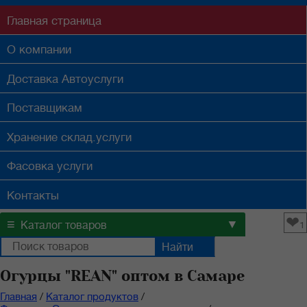
Главная
страница
О компании
Доставка
Автоуслуги
Поставщикам
Хранение
склад.услуги
Фасовка
услуги
Контакты
❤
≡
▼
Каталог товаров
1
Огурцы "REAN" оптом в Самаре
Главная
/
Каталог продуктов
/