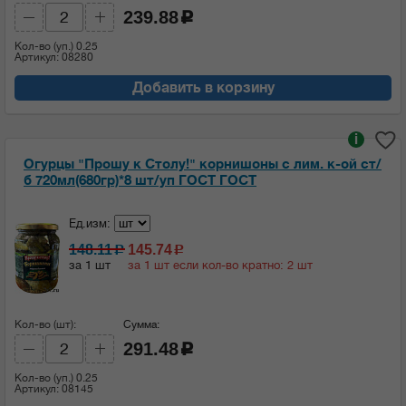
239.88
c
Кол-во (уп.)
0.25
Артикул: 08280
Добавить в корзину
i
Огурцы "Прошу к Столу!" корнишоны с лим. к-ой ст/
б 720мл(680гр)*8 шт/уп ГОСТ ГОСТ
Ед.изм:
148.11
145.74
c
c
за 1 шт
за 1 шт если кол-во кратно: 2 шт
Кол-во (шт):
Сумма:
291.48
c
Кол-во (уп.)
0.25
Артикул: 08145