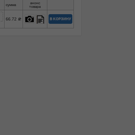
анонс
сумма
товара
66.72
В КОРЗИНУ
c
1