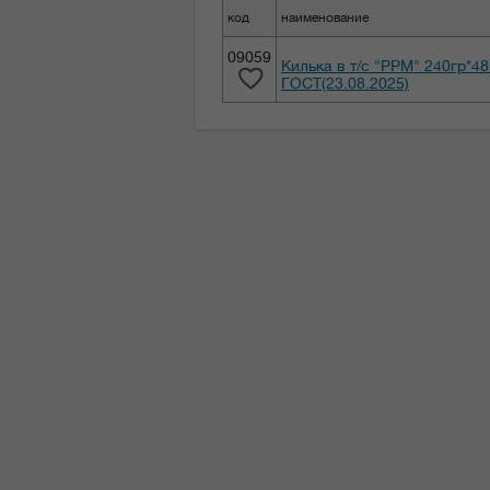
код
наименование
09059
Килька в т/с "РРМ" 240гр*4
ГОСТ(23.08.2025)