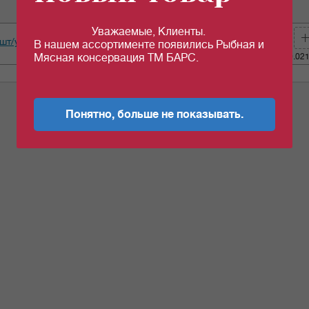
ед.изм
цена
кол-во
Уважаемые, Клиенты.
8шт/уп
шт
66.72
за 1 шт
В нашем ассортименте появились Рыбная и
c
Мясная консервация ТМ БАРС.
Кол-во (уп.)
0.02
Понятно, больше не показывать.