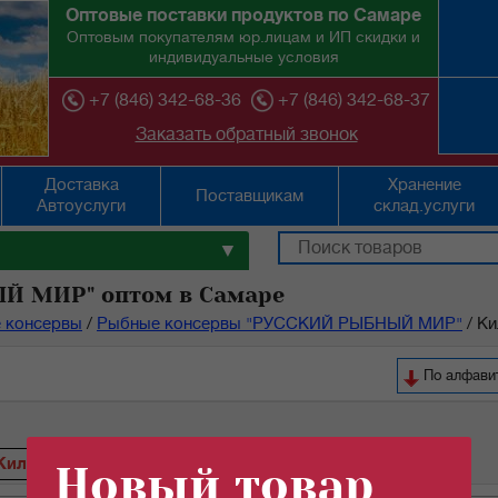
Оптовые поставки продуктов по Самаре
Оптовым покупателям юр.лицам и ИП скидки и
индивидуальные условия
+7 (846) 342-68-36
+7 (846) 342-68-37
Заказать обратный звонок
Доставка
Хранение
Поставщикам
Автоуслуги
склад.услуги
▼
Й МИР" оптом в Самаре
 консервы
/
Рыбные консервы "РУССКИЙ РЫБНЫЙ МИР"
/
Ки
По ал
Килька
Скумбрия
Новый товар