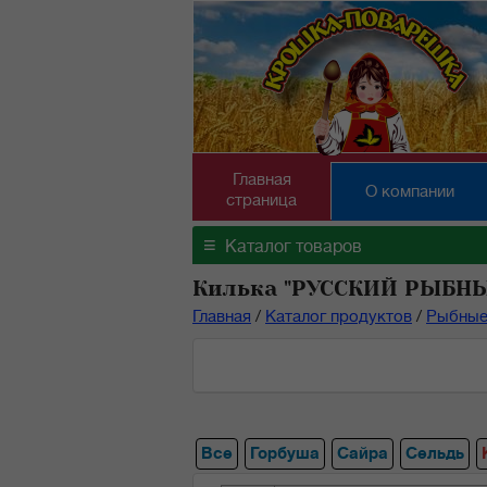
Главная
О компании
страница
≡
Каталог товаров
Килька "РУССКИЙ РЫБНЫ
Главная
/
Каталог продуктов
/
Рыбные
Все
Горбуша
Сайра
Сельдь