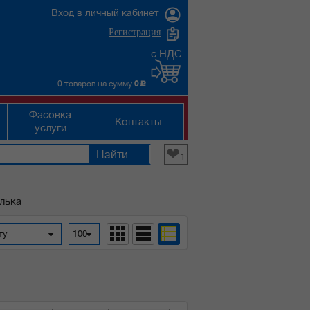
Вход в личный кабинет
Регистрация
с НДС
0 товаров на сумму
0
c
Фасовка
Контакты
услуги
❤
1
лька
фавиту
100