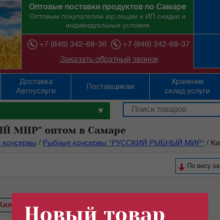
Оптовые поставки продуктов по Самаре
Оптовым покупателям юр.лицам и ИП скидки и
индивидуальные условия
+7 (846) 342-68-36
+7 (846) 342-68-37
Заказать обратный звонок
Доставка
Хранение
Поставщикам
Автоуслуги
склад.услуги
▼
Й МИР" оптом в Самаре
 консервы
/
Рыбные консервы "РУССКИЙ РЫБНЫЙ МИР"
/
Ки
По весу з
Килька
Скумбрия
Новый товар