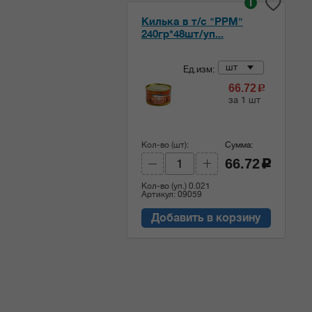
i
Килька в т/с "РРМ"
240гр*48шт/уп...
шт
Ед.изм:
66.72
c
за 1 шт
Кол-во (шт):
Сумма:
66.72
c
Кол-во (уп.)
0.021
Артикул: 09059
Добавить в корзину