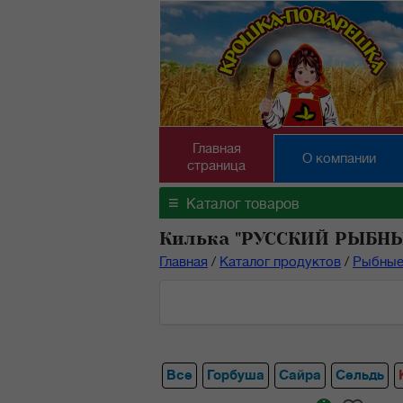
Главная
О компании
страница
≡
Каталог товаров
Килька "РУССКИЙ РЫБНЫ
Главная
/
Каталог продуктов
/
Рыбные
Все
Горбуша
Сайра
Сельдь