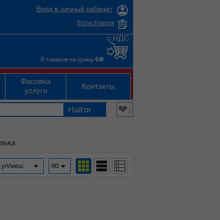
Вход в личный кабинет
Регистрация
с НДС
0 товаров на сумму
0
c
Фасовка
Контакты
услуги
❤
1
лька
а уп/меш
60